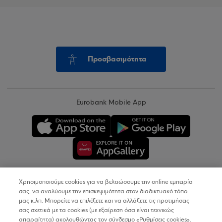
Προσβασιμότητα
Eurobank Mobile App
Χρησιμοποιούμε cookies για να βελτιώσουμε την online εμπειρία
Copyright © 2026
σας, να αναλύουμε την επισκεψιμότητα στον διαδικτυακό τόπο
μας κ.λπ. Μπορείτε να επιλέξετε και να αλλάξετε τις προτιμήσεις
σας σχετικά με τα cookies (με εξαίρεση όσα είναι τεχνικώς
Όροι Χρήσης
απαραίτητα) ακολουθώντας τον σύνδεσμο «Ρυθμίσεις cookies».