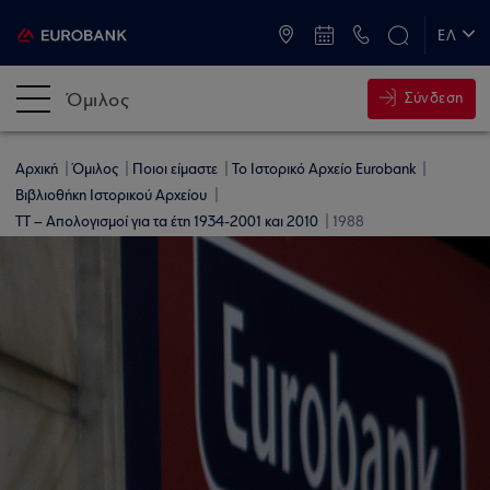
ATM & Καταστήματα
ΕΛ
EN
Όμιλος
Σύνδεση
Αρχική
Όμιλος
Ποιοι είμαστε
Το Ιστορικό Αρχείο Eurobank
Βιβλιοθήκη Ιστορικού Αρχείου
ΤΤ – Απολογισμοί για τα έτη 1934-2001 και 2010
1988