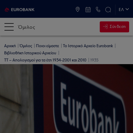
ATM & Καταστήματα
ΕΛ
EN
Όμιλος
Σύνδεση
Αρχική
Όμιλος
Ποιοι είμαστε
Το Ιστορικό Αρχείο Eurobank
Βιβλιοθήκη Ιστορικού Αρχείου
ΤΤ – Απολογισμοί για τα έτη 1934-2001 και 2010
1935