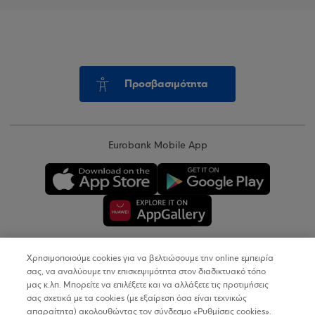
Προσβασιμότητα
Eurobank Mobile App
Χρησιμοποιούμε cookies για να βελτιώσουμε την online εμπειρία
Copyright © 2026
σας, να αναλύουμε την επισκεψιμότητα στον διαδικτυακό τόπο
μας κ.λπ. Μπορείτε να επιλέξετε και να αλλάξετε τις προτιμήσεις
σας σχετικά με τα cookies (με εξαίρεση όσα είναι τεχνικώς
Όροι Χρήσης
απαραίτητα) ακολουθώντας τον σύνδεσμο «Ρυθμίσεις cookies».