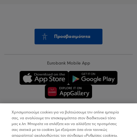
Προσβασιμότητα
Eurobank Mobile App
Χρησιμοποιούμε cookies για να βελτιώσουμε την online εμπειρία
Copyright © 2026
σας, να αναλύουμε την επισκεψιμότητα στον διαδικτυακό τόπο
μας κ.λπ. Μπορείτε να επιλέξετε και να αλλάξετε τις προτιμήσεις
σας σχετικά με τα cookies (με εξαίρεση όσα είναι τεχνικώς
Όροι Χρήσης
απαραίτητα) ακολουθώντας τον σύνδεσμο «Ρυθμίσεις cookies».