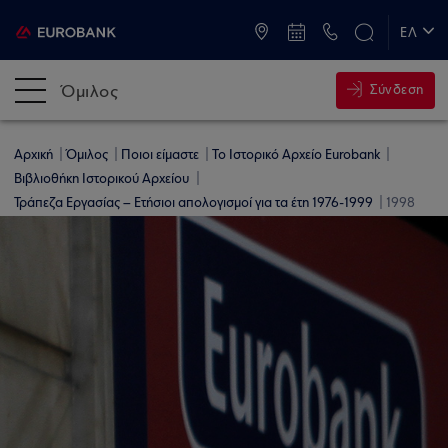
ATM & Καταστήματα
ΕΛ
EN
Όμιλος
Σύνδεση
Αρχική
Όμιλος
Ποιοι είμαστε
Το Ιστορικό Αρχείο Eurobank
Βιβλιοθήκη Ιστορικού Αρχείου
Τράπεζα Εργασίας – Ετήσιοι απολογισμοί για τα έτη 1976-1999
1998