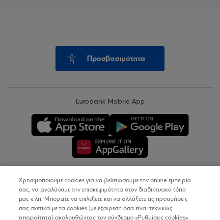
Προσβασιμότητα
Eurobank Mobile App
Χρησιμοποιούμε cookies για να βελτιώσουμε την online εμπειρία
Copyright © 2026
σας, να αναλύουμε την επισκεψιμότητα στον διαδικτυακό τόπο
μας κ.λπ. Μπορείτε να επιλέξετε και να αλλάξετε τις προτιμήσεις
σας σχετικά με τα cookies (με εξαίρεση όσα είναι τεχνικώς
Όροι Χρήσης
απαραίτητα) ακολουθώντας τον σύνδεσμο «Ρυθμίσεις cookies».