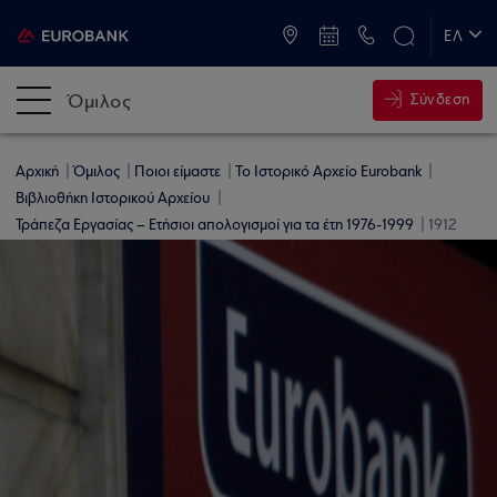
ATM & Καταστήματα
ΕΛ
EN
Όμιλος
Σύνδεση
Αρχική
Όμιλος
Ποιοι είμαστε
Το Ιστορικό Αρχείο Eurobank
Βιβλιοθήκη Ιστορικού Αρχείου
Τράπεζα Εργασίας – Ετήσιοι απολογισμοί για τα έτη 1976-1999
1912