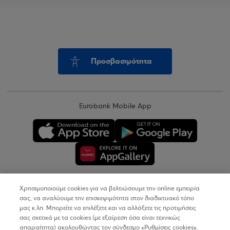
Προσβασιμότητα
Eurobank Mobile App
Χρησιμοποιούμε cookies για να βελτιώσουμε την online εμπειρία
Copyright © 2026
σας, να αναλύουμε την επισκεψιμότητα στον διαδικτυακό τόπο
μας κ.λπ. Μπορείτε να επιλέξετε και να αλλάξετε τις προτιμήσεις
σας σχετικά με τα cookies (με εξαίρεση όσα είναι τεχνικώς
Όροι Χρήσης
απαραίτητα) ακολουθώντας τον σύνδεσμο «Ρυθμίσεις cookies».