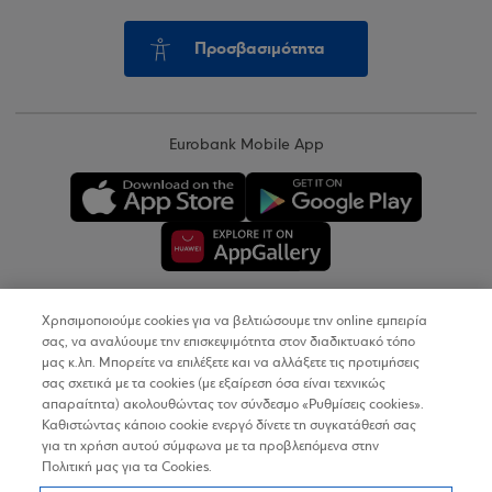
Προσβασιμότητα
Eurobank Mobile App
Χρησιμοποιούμε cookies για να βελτιώσουμε την online εμπειρία
Copyright © 2026
σας, να αναλύουμε την επισκεψιμότητα στον διαδικτυακό τόπο
μας κ.λπ. Μπορείτε να επιλέξετε και να αλλάξετε τις προτιμήσεις
σας σχετικά με τα cookies (με εξαίρεση όσα είναι τεχνικώς
Όροι Χρήσης
απαραίτητα) ακολουθώντας τον σύνδεσμο «Ρυθμίσεις cookies».
Καθιστώντας κάποιο cookie ενεργό δίνετε τη συγκατάθεσή σας
Προσωπικά Δεδομένα στον Διαδικτυακό Τόπο
για τη χρήση αυτού σύμφωνα με τα προβλεπόμενα στην
Πολιτική μας για τα Cookies.
Πολιτική Cookies