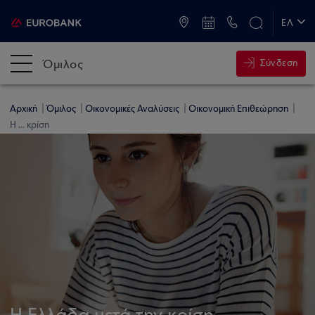
ATM & Καταστήματα
ΕΛ
EN
Όμιλος
Σύνδεση
Αρχική
Όμιλος
Οικονομικές Αναλύσεις
Οικονομική Επιθεώρηση
Η ... κρίση