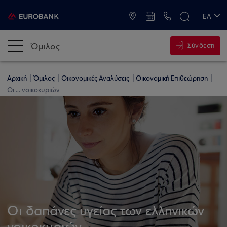
ATM & Καταστήματα
ΕΛ
EN
Όμιλος
Σύνδεση
Αρχική
Όμιλος
Οικονομικές Αναλύσεις
Οικονομική Επιθεώρηση
Οι ... νοικοκυριών
Οι δαπάνες υγείας των ελληνικών