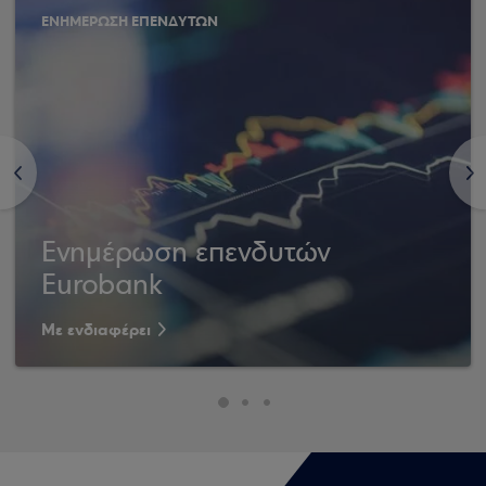
ΕΝΗΜΕΡΩΣΗ ΕΠΕΝΔΥΤΩΝ
<
>
Ενημέρωση επενδυτών
Eurobank
Με ενδιαφέρει