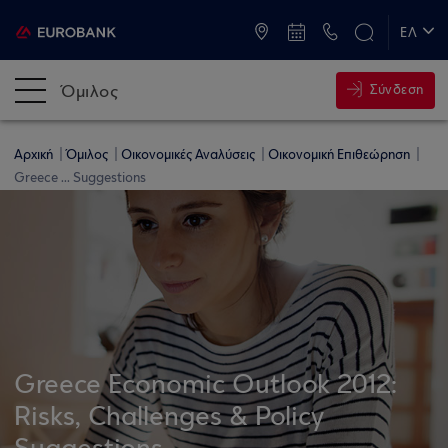
ATM & Καταστήματα
ΕΛ
EN
Όμιλος
Σύνδεση
Αρχική
Όμιλος
Οικονομικές Αναλύσεις
Οικονομική Επιθεώρηση
Greece ... Suggestions
Greece Economic Outlook 2012:
Risks, Challenges & Policy