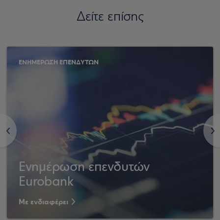
Δείτε επίσης
ΕΝΗΜΕΡΩΣΗ ΕΠΕΝΔΥΤΩΝ
<
>
Ενημέρωση επενδυτών
Eurobank
Με ενδιαφέρει