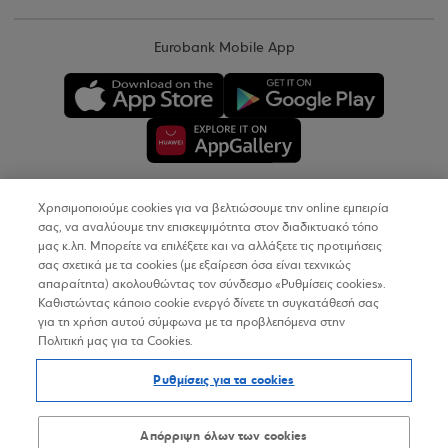
Eurobank Mobile App
Χρησιμοποιούμε cookies για να βελτιώσουμε την online εμπειρία
Copyright © 2026
σας, να αναλύουμε την επισκεψιμότητα στον διαδικτυακό τόπο
μας κ.λπ. Μπορείτε να επιλέξετε και να αλλάξετε τις προτιμήσεις
σας σχετικά με τα cookies (με εξαίρεση όσα είναι τεχνικώς
Όροι Χρήσης
απαραίτητα) ακολουθώντας τον σύνδεσμο «Ρυθμίσεις cookies».
Καθιστώντας κάποιο cookie ενεργό δίνετε τη συγκατάθεσή σας
Προσωπικά Δεδομένα στον Διαδικτυακό Τόπο
για τη χρήση αυτού σύμφωνα με τα προβλεπόμενα στην
Πολιτική μας για τα Cookies.
Πολιτική Cookies
Ρυθμίσεις για τα cookies
Δήλωση Προσβασιμότητας
Sitemap
Απόρριψη όλων των cookies