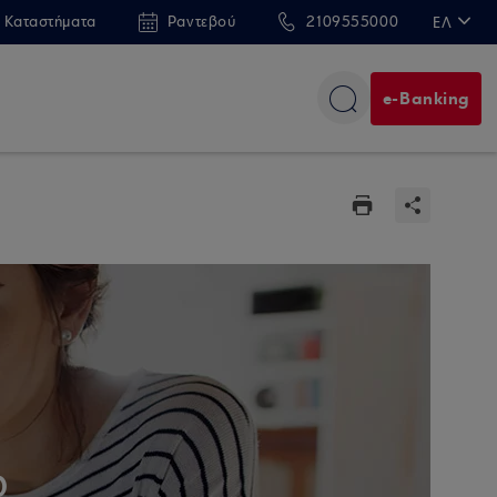
 Καταστήματα
Ραντεβού
2109555000
ΕΛ
EN
e-Banking
ώ