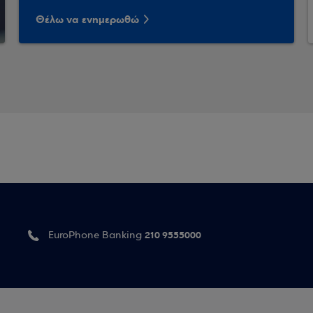
Θέλω να ενημερωθώ
210 9555000
EuroPhone Banking