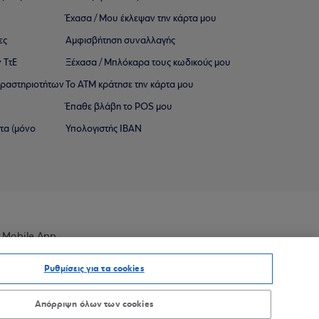
Έχασα / Μου έκλεψαν την κάρτα μου
ες
Αμφισβήτηση συναλλαγής
 ΤτΕ
Ξέχασα / Μπλόκαρα τους κωδικούς μου
 ∆ραστηριοτήτων
Το ΑΤΜ κράτησε την κάρτα μου
Έπαθε βλάβη το POS μου
ατα (μόνο
Υπολογιστής IBAN
 Mobile App
Ρυθμίσεις για τα cookies
Απόρριψη όλων των cookies