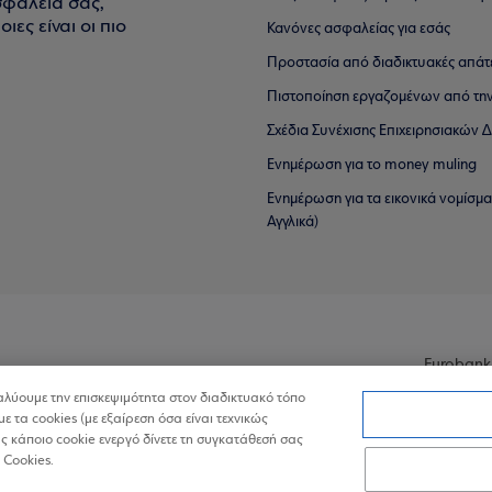
σφάλειά σας,
ιες είναι οι πιο
Κανόνες ασφαλείας για εσάς
Προστασία από διαδικτυακές απάτ
Πιστοποίηση εργαζομένων από την
Σχέδια Συνέχισης Επιχειρησιακών
Ενημέρωση για το money muling
Ενημέρωση για τα εικονικά νομίσμ
Αγγλικά)
Eurobank
ναλύουμε την επισκεψιμότητα στον διαδικτυακό τόπο
με τα cookies (με εξαίρεση όσα είναι τεχνικώς
 κάποιο cookie ενεργό δίνετε τη συγκατάθεσή σας
 Cookies.