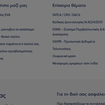
ήστε μαζί μας
Επίκαιρα θέματα
θός EVA
FATCA / CRS / DAC6
Κώδικας Δεοντολογίας Ν.4224/2013
τε ραντεβού σε κατάστημα
ESMS – Σύστημα Περιβαλλοντικής & Κ
Διαχείρισης
ε θετικό σχόλιο
GDPR - Προσωπικά Δεδομένα
αστε παράπονα ή σχόλιά σας
Τιτλοποιήσεις
 σχόλια προσβασιμότητας
Ουκρανική κρίση
ίας
Μεταφορές χρημάτων στην Ινδία
Για τη δική σας ασφάλε
ας
Πώς διασφαλίζουμε τις συναλλαγέ