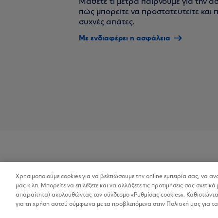
Μάθετε τι μέτρα παίρνουμε για την α
πώς μπορείτε να προστατευτείτε και πο
συχνές απάτες.
Με ενδιαφέρει η ασφάλεια
Χρησιμοποιούμε cookies για να βελτιώσουμε την online εμπειρία σας, να α
Προσβασιμότητα
μας κ.λπ. Μπορείτε να επιλέξετε και να αλλάξετε τις προτιμήσεις σας σχετικά 
απαραίτητα) ακολουθώντας τον σύνδεσμο «Ρυθμίσεις cookies». Καθιστώντας
για τη χρήση αυτού σύμφωνα με τα προβλεπόμενα στην Πολιτική μας για τα