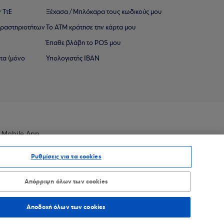
 ΤτΕ
Ξέχασα / Μπλόκαρα τους κωδικούς μου
 ∆ραστηριοτήτων
Το ΑΤΜ κράτησε την κάρτα μου
Έπαθε βλάβη το POS μου
ατα (μόνο
Υπολογιστής IBAN
 Mobile App
Ρυθμίσεις για τα cookies
Απόρριψη όλων των cookies
οσβασιμότητας
Sitemap
Αποδοχή όλων των cookies