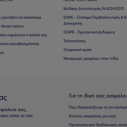
θός EVA
FATCA / CRS / DAC6
Κώδικας Δεοντολογίας Ν.4224/2013
τε ραντεβού σε κατάστημα
ESMS – Σύστημα Περιβαλλοντικής & Κ
Διαχείρισης
ε θετικό σχόλιο
GDPR - Προσωπικά Δεδομένα
αστε παράπονα ή σχόλιά σας
Τιτλοποιήσεις
 σχόλια προσβασιμότητας
Ουκρανική κρίση
ίας
Μεταφορές χρημάτων στην Ινδία
Για τη δική σας ασφάλε
ας
Πώς διασφαλίζουμε τις συναλλαγέ
σφάλειά σας,
ιες είναι οι πιο
Κανόνες ασφαλείας για εσάς
Προστασία από διαδικτυακές απάτ