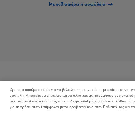
Με ενδιαφέρει η ασφάλεια
Χρησιμοποιούμε cookies για να βελτιώσουμε την online εμπειρία σας, να α
Προσβασιμότητα
μας κ.λπ. Μπορείτε να επιλέξετε και να αλλάξετε τις προτιμήσεις σας σχετικά 
απαραίτητα) ακολουθώντας τον σύνδεσμο «Ρυθμίσεις cookies». Καθιστώντας
για τη χρήση αυτού σύμφωνα με τα προβλεπόμενα στην Πολιτική μας για τα
Copyright © 2026
Όροι Χρήσης
Προσωπικ