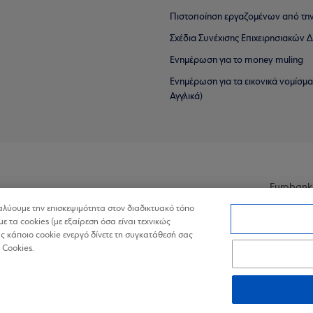
Πιστοποίηση εργαζομένων από την
Σχέδια Συνέχισης Επιχειρησιακών
Ενημέρωση για το money muling
Ενημέρωση για τα εικονικά νομίσμ
Αγγλικά)
Eurobank
ναλύουμε την επισκεψιμότητα στον διαδικτυακό τόπο
με τα cookies (με εξαίρεση όσα είναι τεχνικώς
 κάποιο cookie ενεργό δίνετε τη συγκατάθεσή σας
 Cookies.
ά Δεδομένα στον Διαδικτυακό Τόπο
Πολιτική Cookies
Δήλωση Πρ