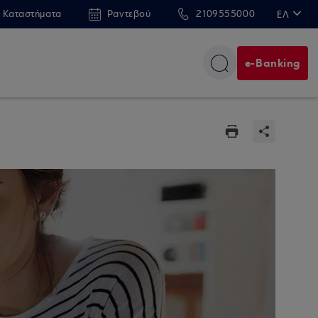
 Καταστήματα
Ραντεβού
2109555000
ΕΛ
EN
e-Banking