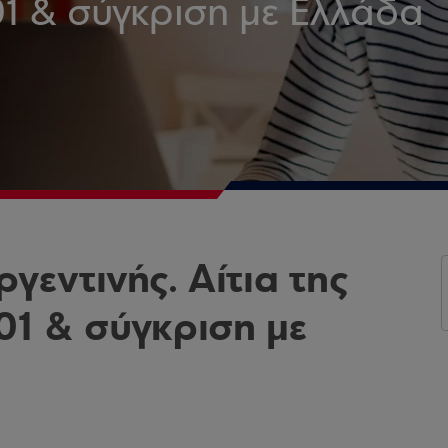
1 & σύγκριση με Ελλάδα
γεντινής. Αίτια της
01 & σύγκριση με