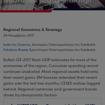
reach a new post-Lehman high
Regional Economics & Strategy
28 Νοεμβρίου 2017
Ιωάννης Γκιώνης
, Ανώτερος Οικονομολόγος της Eurobank
Γαλάτεια Φωκά
, Ερευνήτρια Οικονομολόγος της Eurobank
Bullish Q3-2017 flash GDP estimates for most of the
economies of the region. Consumer spending revival
continues unabated. Most regional assets hold onto
their recent gains. EM bourses extended their recent
gains over the last two months; CESEE indices lagged
behind. Regional currencies and government bonds
driven by idiosyncratic factors