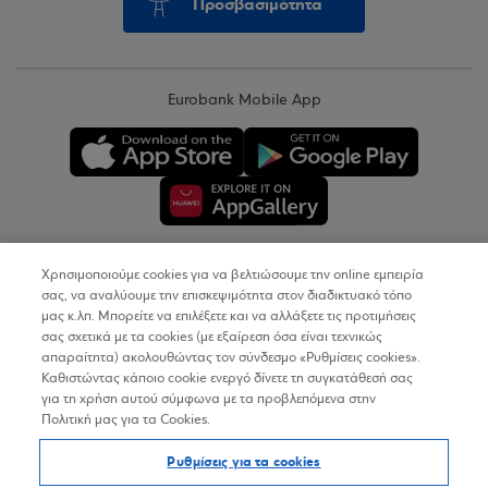
Προσβασιμότητα
Eurobank Mobile App
Χρησιμοποιούμε cookies για να βελτιώσουμε την online εμπειρία
Copyright © 2026
σας, να αναλύουμε την επισκεψιμότητα στον διαδικτυακό τόπο
μας κ.λπ. Μπορείτε να επιλέξετε και να αλλάξετε τις προτιμήσεις
σας σχετικά με τα cookies (με εξαίρεση όσα είναι τεχνικώς
Όροι Χρήσης
απαραίτητα) ακολουθώντας τον σύνδεσμο «Ρυθμίσεις cookies».
Καθιστώντας κάποιο cookie ενεργό δίνετε τη συγκατάθεσή σας
Προσωπικά Δεδομένα στον Διαδικτυακό Τόπο
για τη χρήση αυτού σύμφωνα με τα προβλεπόμενα στην
Πολιτική μας για τα Cookies.
Πολιτική Cookies
Ρυθμίσεις για τα cookies
Δήλωση Προσβασιμότητας