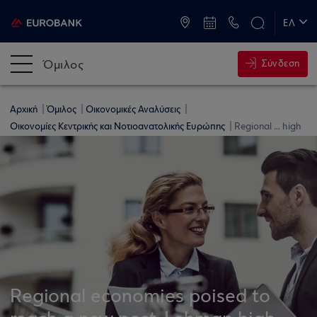
ATM & Καταστήματα
ΕΛ
EN
Όμιλος
Σύνδεση
Αρχική
Όμιλος
Οικονομικές Αναλύσεις
Οικονομίες Κεντρικής και Νοτιοανατολικής Ευρώπης
Regional ... high
Regional economies poised to