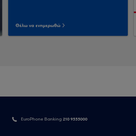
Θέλω να ενημερωθώ
210 9555000
EuroPhone Banking