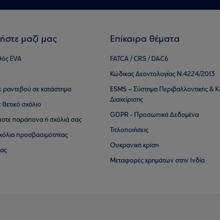
ήστε μαζί μας
Επίκαιρα θέματα
θός EVA
FATCA / CRS / DAC6
Κώδικας Δεοντολογίας Ν.4224/2013
τε ραντεβού σε κατάστημα
ESMS – Σύστημα Περιβαλλοντικής & Κ
Διαχείρισης
ε θετικό σχόλιο
GDPR - Προσωπικά Δεδομένα
αστε παράπονα ή σχόλιά σας
Τιτλοποιήσεις
 σχόλια προσβασιμότητας
Ουκρανική κρίση
ίας
Μεταφορές χρημάτων στην Ινδία