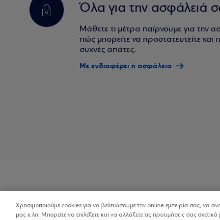
Όλα για την ασφάλειά σ
Μάθετε τι μέτρα παίρνουμε για την α
πώς μπορείτε να προστατευτείτε και πο
συχνές απάτες.
Με ενδιαφέρει η ασφάλεια
Χρησιμοποιούμε cookies για να βελτιώσουμε την online εμπειρία σας, να α
Προσβασιμότητα
μας κ.λπ. Μπορείτε να επιλέξετε και να αλλάξετε τις προτιμήσεις σας σχετικά 