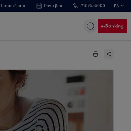
 Καταστήματα
Ραντεβού
2109555000
ΕΛ
EN
e-Banking