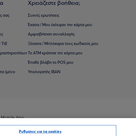
ια
Χρειάζεστε βοήθεια;
ς σας
Συχνές ερωτήσεις
Έχασα / Μου έκλεψαν την κάρτα μου
ες
Αμφισβήτηση συναλλαγής
 ΤτΕ
Ξέχασα / Μπλόκαρα τους κωδικούς μου
 ∆ραστηριοτήτων
Το ΑΤΜ κράτησε την κάρτα μου
Έπαθε βλάβη το POS μου
ατα (μόνο
Υπολογιστής IBAN
 Mobile App
Ρυθμίσεις για τα cookies