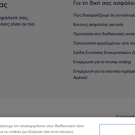
Για τη δική σας ασφάλε
ας
Πώς διασφαλίζουμε τις συναλλαγέ
σφάλειά σας,
ιες είναι οι πιο
Κανόνες ασφαλείας για εσάς
Προστασία από διαδικτυακές απάτ
Πιστοποίηση εργαζομένων από την
Σχέδια Συνέχισης Επιχειρησιακών
Ενημέρωση για το money muling
Ενημέρωση για τα εικονικά νομίσμ
Αγγλικά)
Eurobank
ναλύουμε την επισκεψιμότητα στον διαδικτυακό τόπο
με τα cookies (με εξαίρεση όσα είναι τεχνικώς