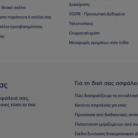
Διαχείρισης
ε θετικό σχόλιο
GDPR - Προσωπικά Δεδομένα
αστε παράπονα ή σχόλιά σας
Τιτλοποιήσεις
 σχόλια προσβασιμότητας
Ουκρανική κρίση
ίας
Μεταφορές χρημάτων στην Ινδία
Για τη δική σας ασφάλε
ας
Πώς διασφαλίζουμε τις συναλλαγέ
σφάλειά σας,
ιες είναι οι πιο
Κανόνες ασφαλείας για εσάς
Προστασία από διαδικτυακές απάτ
Πιστοποίηση εργαζομένων από την
Σχέδια Συνέχισης Επιχειρησιακών