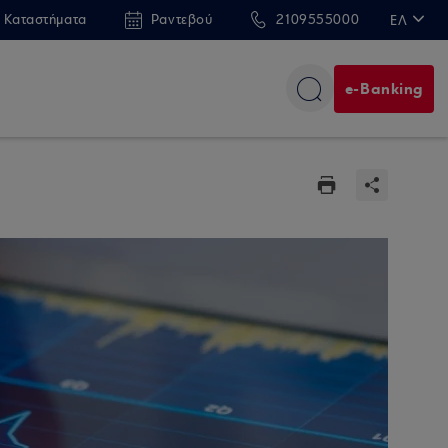
 Καταστήματα
Ραντεβού
2109555000
ΕΛ
EN
e-Banking