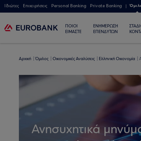
Όμιλ
Ιδιώτες
Επιχειρήσεις
Personal Banking
Private Banking
ΠΟΙΟΙ
ΕΝΗΜΕΡΩΣΗ
ΣΤΑΔ
ΕΙΜΑΣΤΕ
ΕΠΕΝΔΥΤΩΝ
ΚΟΝΤ
Αρχική
Όμιλος
Οικονομικές Αναλύσεις
Ελληνική Οικονομία
Α
Ανησυχητικά μηνύμα