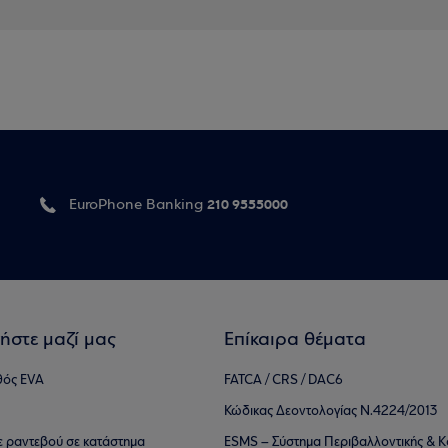
210 9555000
EuroPhone Banking
ήστε μαζί μας
Επίκαιρα θέματα
θός EVA
FATCA / CRS / DAC6
Κώδικας Δεοντολογίας Ν.4224/2013
τε ραντεβού σε κατάστημα
ESMS – Σύστημα Περιβαλλοντικής & Κ