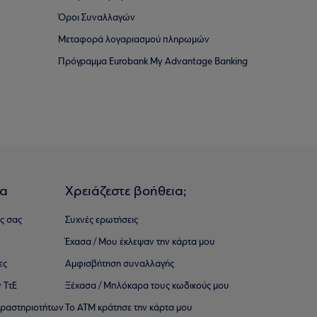
Όροι Συναλλαγών
Μεταφορά λογαριασμού πληρωμών
Πρόγραμμα Eurobank My Advantage Banking
ια
Χρειάζεστε βοήθεια;
ς σας
Συχνές ερωτήσεις
Έχασα / Μου έκλεψαν την κάρτα μου
ες
Αμφισβήτηση συναλλαγής
 ΤτΕ
Ξέχασα / Μπλόκαρα τους κωδικούς μου
 ∆ραστηριοτήτων
Το ΑΤΜ κράτησε την κάρτα μου