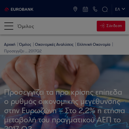
ATM & Καταστήματα
ΕΛ
EN
Όμιλος
Σύνδεση
Αρχική
Όμιλος
Οικονομικές Αναλύσεις
Ελληνική Οικονομία
Προσεγγίζει ... 2017Q2
Προσεγγίζει τα προ κρίσης επίπεδα
ο ρυθμός οικονομικής μεγέθυνσης
στην Ευρωζώνη – Στο 2,2% η ετήσια
μεταβολή του πραγματικού ΑΕΠ το