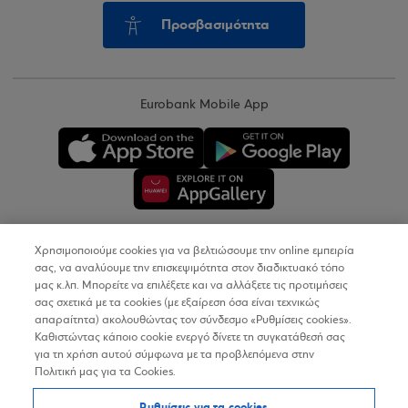
Προσβασιμότητα
Eurobank Mobile App
Χρησιμοποιούμε cookies για να βελτιώσουμε την online εμπειρία
Copyright © 2026
σας, να αναλύουμε την επισκεψιμότητα στον διαδικτυακό τόπο
μας κ.λπ. Μπορείτε να επιλέξετε και να αλλάξετε τις προτιμήσεις
σας σχετικά με τα cookies (με εξαίρεση όσα είναι τεχνικώς
Όροι Χρήσης
απαραίτητα) ακολουθώντας τον σύνδεσμο «Ρυθμίσεις cookies».
Καθιστώντας κάποιο cookie ενεργό δίνετε τη συγκατάθεσή σας
Προσωπικά Δεδομένα στον Διαδικτυακό Τόπο
για τη χρήση αυτού σύμφωνα με τα προβλεπόμενα στην
Πολιτική μας για τα Cookies.
Πολιτική Cookies
Ρυθμίσεις για τα cookies