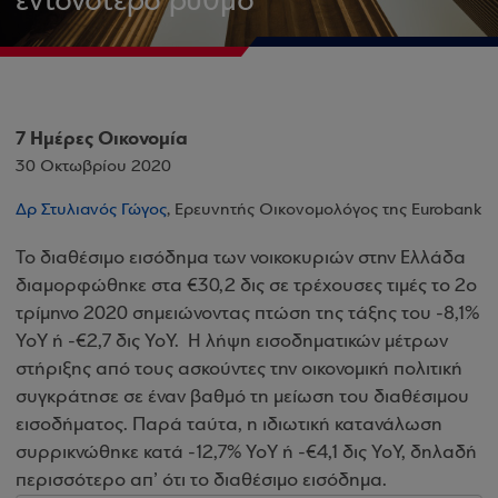
εντονότερο ρυθμό
7 Ημέρες Οικονομία
30 Οκτωβρίου 2020
Δρ Στυλιανός Γώγος
, Ερευνητής Οικονομολόγος της Eurobank
Το διαθέσιμο εισόδημα των νοικοκυριών στην Ελλάδα
διαμορφώθηκε στα €30,2 δις σε τρέχουσες τιμές το 2ο
τρίμηνο 2020 σημειώνοντας πτώση της τάξης του -8,1%
YoY ή -€2,7 δις YoY. Η λήψη εισοδηματικών μέτρων
στήριξης από τους ασκούντες την οικονομική πολιτική
συγκράτησε σε έναν βαθμό τη μείωση του διαθέσιμου
εισοδήματος. Παρά ταύτα, η ιδιωτική κατανάλωση
συρρικνώθηκε κατά -12,7% YoY ή -€4,1 δις YoY, δηλαδή
περισσότερο απ’ ότι το διαθέσιμο εισόδημα.