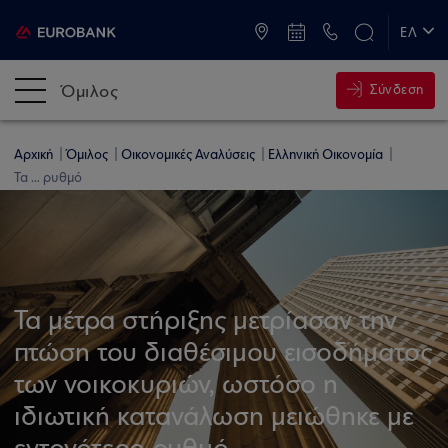
ATM & Καταστήματα
ΕΛ
EN
Όμιλος
Σύνδεση
Αρχική
Όμιλος
Οικονομικές Αναλύσεις
Ελληνική Οικονομία
Τα ... ρυθμό
Τα μέτρα στήριξης μετρίασαν την
πτώση του διαθέσιμου εισοδήματος
των νοικοκυριών, ωστόσο η
ιδιωτική κατανάλωση μειώθηκε με