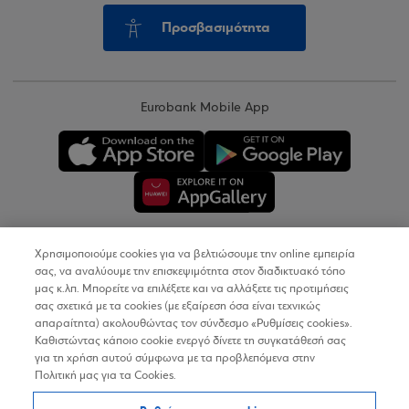
Προσβασιμότητα
Eurobank Mobile App
Χρησιμοποιούμε cookies για να βελτιώσουμε την online εμπειρία
Copyright © 2026
σας, να αναλύουμε την επισκεψιμότητα στον διαδικτυακό τόπο
μας κ.λπ. Μπορείτε να επιλέξετε και να αλλάξετε τις προτιμήσεις
σας σχετικά με τα cookies (με εξαίρεση όσα είναι τεχνικώς
Όροι Χρήσης
απαραίτητα) ακολουθώντας τον σύνδεσμο «Ρυθμίσεις cookies».
Καθιστώντας κάποιο cookie ενεργό δίνετε τη συγκατάθεσή σας
Προσωπικά Δεδομένα στον Διαδικτυακό Τόπο
για τη χρήση αυτού σύμφωνα με τα προβλεπόμενα στην
Πολιτική μας για τα Cookies.
Πολιτική Cookies