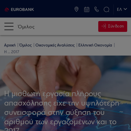
ATM & Καταστήματα
ΕΛ
EN
Όμιλος
Σύνδεση
Αρχική
Όμιλος
Οικονομικές Αναλύσεις
Ελληνική Οικονομία
H ... 2017
H μισθωτή εργασία πλήρους
απασχόλησης είχε την υψηλότερη
συνεισφορά στην αύξηση του
αριθμού των εργαζομένων και το