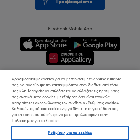
Προσβασιμότητα
Eurobank Mobile App
Χρησιμοποιούμε cookies για να βελτιώσουμε την online εμπειρία
Copyright © 2026
σας, να αναλύουμε την επισκεψιμότητα στον διαδικτυακό τόπο
μας κ.λπ. Μπορείτε να επιλέξετε και να αλλάξετε τις προτιμήσεις
σας σχετικά με τα cookies (με εξαίρεση όσα είναι τεχνικώς
Όροι Χρήσης
απαραίτητα) ακολουθώντας τον σύνδεσμο «Ρυθμίσεις cookies».
Καθιστώντας κάποιο cookie ενεργό δίνετε τη συγκατάθεσή σας
Προσωπικά Δεδομένα στον Διαδικτυακό Τόπο
για τη χρήση αυτού σύμφωνα με τα προβλεπόμενα στην
Πολιτική μας για τα Cookies.
Πολιτική Cookies
Ρυθμίσεις για τα cookies
Δήλωση Προσβασιμότητας