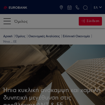
ATM & Καταστήματα
ΕΛ
EN
Όμιλος
Σύνδεση
Αρχική
Όμιλος
Οικονομικές Αναλύσεις
Ελληνική Οικονομία
Ήπια ... ΕΕ
Ήπια κυκλική ανάκαμψη και χαμηλή
δυνητική μεγέθυνση στις