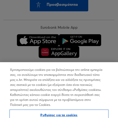
Προσβασιμότητα
Eurobank Mobile App
Χρησιμοποιούμε cookies για να βελτιώσουμε την online εμπειρία
Copyright © 2026
σας, να αναλύουμε την επισκεψιμότητα στον διαδικτυακό τόπο
μας κ.λπ. Μπορείτε να επιλέξετε και να αλλάξετε τις προτιμήσεις
σας σχετικά με τα cookies (με εξαίρεση όσα είναι τεχνικώς
Όροι Χρήσης
απαραίτητα) ακολουθώντας τον σύνδεσμο «Ρυθμίσεις cookies».
Καθιστώντας κάποιο cookie ενεργό δίνετε τη συγκατάθεσή σας
Προσωπικά Δεδομένα στον Διαδικτυακό Τόπο
για τη χρήση αυτού σύμφωνα με τα προβλεπόμενα στην
Πολιτική μας για τα Cookies.
Πολιτική Cookies
Ρυθμίσεις για τα cookies
Δήλωση Προσβασιμότητας