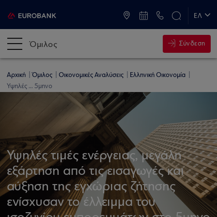
ATM & Καταστήματα
ΕΛ
EN
Όμιλος
Σύνδεση
Αρχική
Όμιλος
Οικονομικές Αναλύσεις
Ελληνική Οικονομία
Υψηλές ... 5μηνο
Υψηλές τιμές ενέργειας, μεγάλη
εξάρτηση από τις εισαγωγές και
αύξηση της εγχώριας ζήτησης
ενίσχυσαν το έλλειμμα του