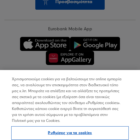
Προσβασιμότητα
Eurobank Mobile App
Χρησιμοποιούμε cookies για να βελτιώσουμε την online εμπειρία
Copyright © 2026
σας, να αναλύουμε την επισκεψιμότητα στον διαδικτυακό τόπο
μας κ.λπ. Μπορείτε να επιλέξετε και να αλλάξετε τις προτιμήσεις
σας σχετικά με τα cookies (με εξαίρεση όσα είναι τεχνικώς
Όροι Χρήσης
απαραίτητα) ακολουθώντας τον σύνδεσμο «Ρυθμίσεις cookies».
Καθιστώντας κάποιο cookie ενεργό δίνετε τη συγκατάθεσή σας
Προσωπικά Δεδομένα στον Διαδικτυακό Τόπο
για τη χρήση αυτού σύμφωνα με τα προβλεπόμενα στην
Πολιτική μας για τα Cookies.
Πολιτική Cookies
Ρυθμίσεις για τα cookies
Δήλωση Προσβασιμότητας