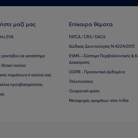
ήστε μαζί μας
Επίκαιρα θέματα
θός EVA
FATCA / CRS / DAC6
Κώδικας Δεοντολογίας Ν.4224/2013
τε ραντεβού σε κατάστημα
ESMS – Σύστημα Περιβαλλοντικής & Κ
Διαχείρισης
ε θετικό σχόλιο
GDPR - Προσωπικά Δεδομένα
αστε παράπονα ή σχόλιά σας
Τιτλοποιήσεις
 σχόλια προσβασιμότητας
Ουκρανική κρίση
ίας
Μεταφορές χρημάτων στην Ινδία