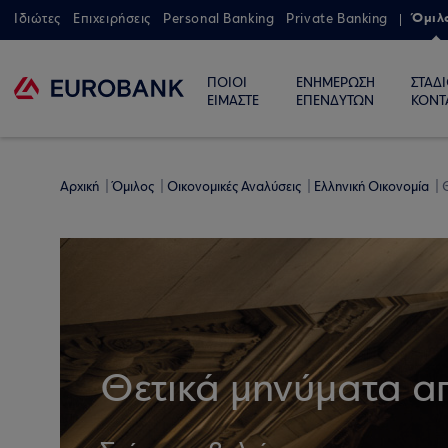
Όμιλ
Ιδιώτες
Επιχειρήσεις
Personal Banking
Private Banking
ΠΟΙΟΙ
ΕΝΗΜΕΡΩΣΗ
ΣΤΑΔ
ΕΙΜΑΣΤΕ
ΕΠΕΝΔΥΤΩΝ
ΚΟΝΤ
Αρχική
Όμιλος
Οικονομικές Αναλύσεις
Ελληνική Οικονομία
Θ
Θετικά μηνύματα α