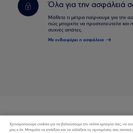
Όλα για την ασφάλειά σ
Μάθετε τι μέτρα παίρνουμε για την α
πώς μπορείτε να προστατευτείτε και πο
συχνές απάτες.
Με ενδιαφέρει η ασφάλεια
Χρησιμοποιούμε cookies για να βελτιώσουμε την online εμπειρία σας, να α
Προσβασιμότητα
μας κ.λπ. Μπορείτε να επιλέξετε και να αλλάξετε τις προτιμήσεις σας σχετικά 