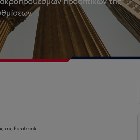
μακροπρόθεσμων προοπτικών της
υθμίσεων.
ος της Eurobank