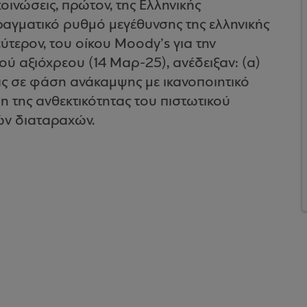
κοινώσεις, πρώτον, της Ελληνικής
πραγματικό ρυθμό μεγέθυνσης της ελληνικής
ύτερον, του οίκου Moody’s για την
ού αξιόχρεου (14 Μαρ-25), ανέδειξαν: (a)
ας σε φάση ανάκαμψης με ικανοποιητικό
η της ανθεκτικότητας του πιστωτικού
ών διαταραχών.