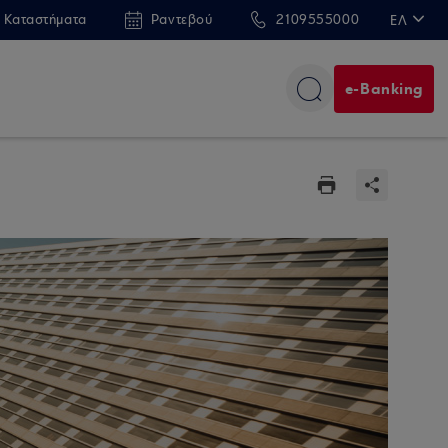
 Καταστήματα
Ραντεβού
2109555000
ΕΛ
EN
e-Banking