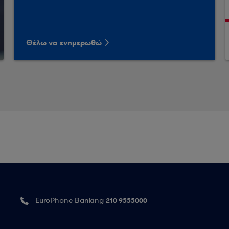
Θέλω να ενημερωθώ
210 9555000
EuroPhone Banking