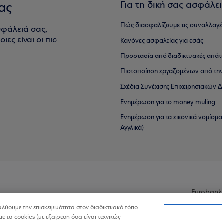
Για τη δική σας ασφάλε
ας
Πώς διασφαλίζουμε τις συναλλαγέ
σφάλειά σας,
ιες είναι οι πιο
Κανόνες ασφαλείας για εσάς
Προστασία από διαδικτυακές απάτ
Πιστοποίηση εργαζομένων από την
Σχέδια Συνέχισης Επιχειρησιακών
Ενημέρωση για το money muling
Ενημέρωση για τα εικονικά νομίσμ
Αγγλικά)
Eurobank
ναλύουμε την επισκεψιμότητα στον διαδικτυακό τόπο
με τα cookies (με εξαίρεση όσα είναι τεχνικώς