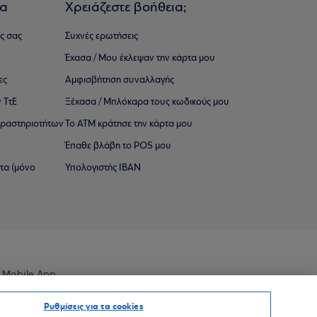
ια
Χρειάζεστε βοήθεια;
ς σας
Συχνές ερωτήσεις
Έχασα / Μου έκλεψαν την κάρτα μου
ες
Αμφισβήτηση συναλλαγής
 ΤτΕ
Ξέχασα / Μπλόκαρα τους κωδικούς μου
 ∆ραστηριοτήτων
Το ΑΤΜ κράτησε την κάρτα μου
Έπαθε βλάβη το POS μου
ατα (μόνο
Υπολογιστής IBAN
 Mobile App
Ρυθμίσεις για τα cookies