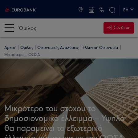
ATM & Καταστήματα
ΕΛ
EN
Όμιλος
Σύνδεση
Αρχική
Όμιλος
Οικονομικές Αναλύσεις
Ελληνική Οικονομία
Μικρότερο ... ΟΟΣΑ
Μικρότερο του στόχου το
δημοσιονομικό έλλειμμα – Υψηλό
θα παραμείνει το εξωτερικό