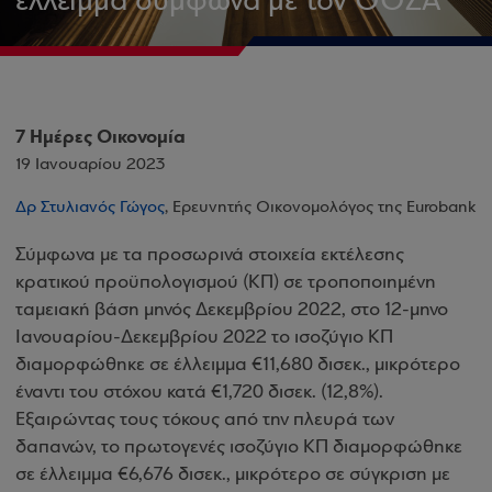
έλλειμμα σύμφωνα με τον ΟΟΣΑ
7 Ημέρες Οικονομία
19 Ιανουαρίου 2023
Δρ Στυλιανός Γώγος
, Ερευνητής Οικονομολόγος της Eurobank
Σύμφωνα με τα προσωρινά στοιχεία εκτέλεσης
κρατικού προϋπολογισμού (ΚΠ) σε τροποποιημένη
ταμειακή βάση μηνός Δεκεμβρίου 2022, στο 12-μηνο
Ιανουαρίου-Δεκεμβρίου 2022 το ισοζύγιο ΚΠ
διαμορφώθηκε σε έλλειμμα €11,680 δισεκ., μικρότερο
έναντι του στόχου κατά €1,720 δισεκ. (12,8%).
Εξαιρώντας τους τόκους από την πλευρά των
δαπανών, το πρωτογενές ισοζύγιο ΚΠ διαμορφώθηκε
σε έλλειμμα €6,676 δισεκ., μικρότερο σε σύγκριση με