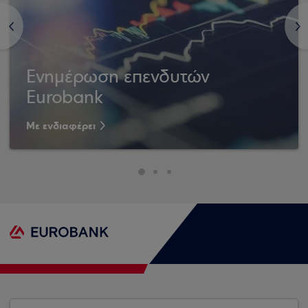
<
>
Ενημέρωση επενδυτών
Eurobank
Με ενδιαφέρει