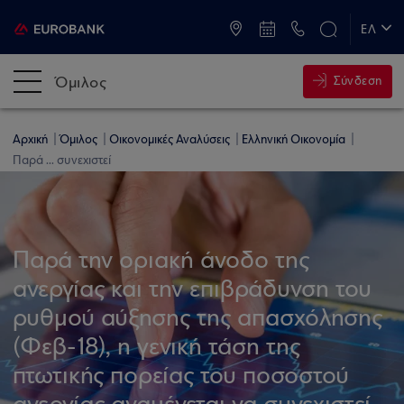
ATM & Καταστήματα
ΕΛ
EN
Όμιλος
Σύνδεση
Αρχική
Όμιλος
Οικονομικές Αναλύσεις
Ελληνική Οικονομία
Παρά ... συνεχιστεί
Παρά την οριακή άνοδο της
ανεργίας και την επιβράδυνση του
ρυθμού αύξησης της απασχόλησης
(Φεβ-18), η γενική τάση της
πτωτικής πορείας του ποσοστού