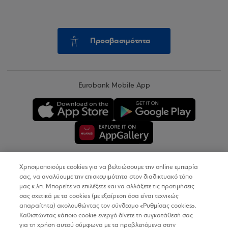
Προσβασιμότητα
Eurobank Mobile App
Χρησιμοποιούμε cookies για να βελτιώσουμε την online εμπειρία
Copyright © 2026
σας, να αναλύουμε την επισκεψιμότητα στον διαδικτυακό τόπο
μας κ.λπ. Μπορείτε να επιλέξετε και να αλλάξετε τις προτιμήσεις
σας σχετικά με τα cookies (με εξαίρεση όσα είναι τεχνικώς
Όροι Χρήσης
απαραίτητα) ακολουθώντας τον σύνδεσμο «Ρυθμίσεις cookies».
Καθιστώντας κάποιο cookie ενεργό δίνετε τη συγκατάθεσή σας
Προσωπικά Δεδομένα στον Διαδικτυακό Τόπο
για τη χρήση αυτού σύμφωνα με τα προβλεπόμενα στην