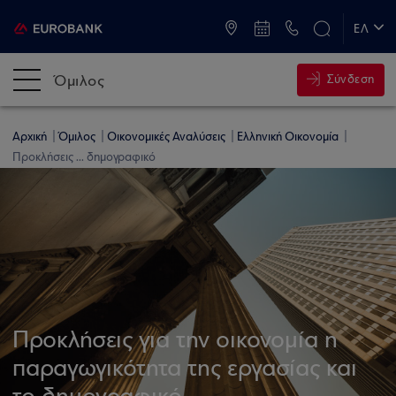
ATM & Καταστήματα
ΕΛ
EN
Όμιλος
Σύνδεση
Αρχική
Όμιλος
Οικονομικές Αναλύσεις
Ελληνική Οικονομία
Προκλήσεις ... δημογραφικό
Προκλήσεις για την οικονομία η
παραγωγικότητα της εργασίας και