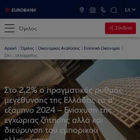
ATM & Καταστήματα
ΕΛ
EN
Όμιλος
Σύνδεση
Αρχική
Όμιλος
Οικονομικές Αναλύσεις
Ελληνική Οικονομία
Στο ... ελλείμματος
Στο 2,2% ο πραγματικός ρυθμός
μεγέθυνσης της Ελλάδας το α’
εξάμηνο 2024 – Ενίσχυση της
εγχώριας ζήτησης αλλά και
διεύρυνση του εμπορικού