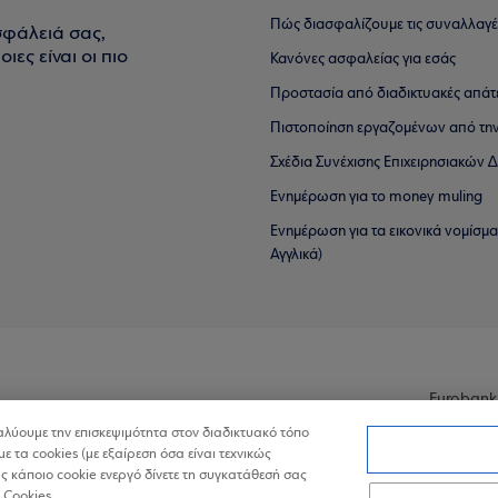
Πώς διασφαλίζουμε τις συναλλαγέ
σφάλειά σας,
ιες είναι οι πιο
Κανόνες ασφαλείας για εσάς
Προστασία από διαδικτυακές απάτ
Πιστοποίηση εργαζομένων από την
Σχέδια Συνέχισης Επιχειρησιακών
Ενημέρωση για το money muling
Ενημέρωση για τα εικονικά νομίσμ
Αγγλικά)
Eurobank
ναλύουμε την επισκεψιμότητα στον διαδικτυακό τόπο
με τα cookies (με εξαίρεση όσα είναι τεχνικώς
 κάποιο cookie ενεργό δίνετε τη συγκατάθεσή σας
 Cookies.