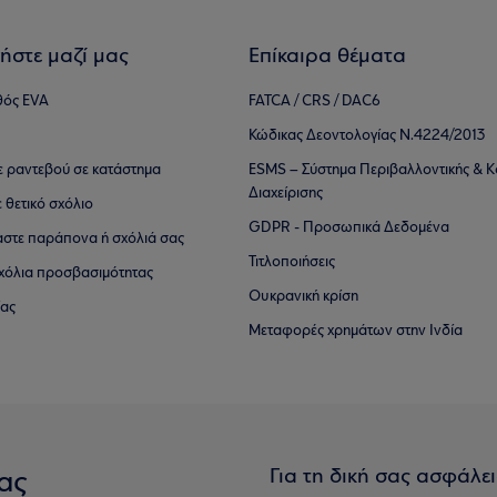
ήστε μαζί μας
Επίκαιρα θέματα
θός EVA
FATCA / CRS / DAC6
Κώδικας Δεοντολογίας Ν.4224/2013
τε ραντεβού σε κατάστημα
ESMS – Σύστημα Περιβαλλοντικής & Κ
Διαχείρισης
ε θετικό σχόλιο
GDPR - Προσωπικά Δεδομένα
αστε παράπονα ή σχόλιά σας
Τιτλοποιήσεις
 σχόλια προσβασιμότητας
Ουκρανική κρίση
ίας
Μεταφορές χρημάτων στην Ινδία
Για τη δική σας ασφάλε
ας