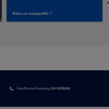
Θέλω να ενημερωθώ
210 9555000
EuroPhone Banking