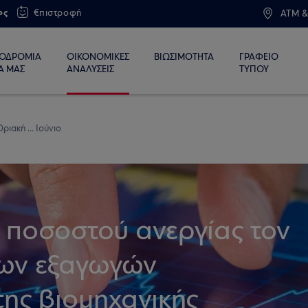
ος
€πιστροφή
ATM &
ΙΟΔΡΟΜΙΑ
ΟΙΚΟΝΟΜΙΚΕΣ
ΒΙΩΣΙΜΟΤΗΤΑ
ΓΡΑΦΕΙΟ
Α ΜΑΣ
ΑΝΑΛΥΣΕΙΣ
ΤΥΠΟΥ
ριακή ... Ιούνιο
 ποσοστού ανεργίας τον
των εξαγωγών
ης βιομηχανικής