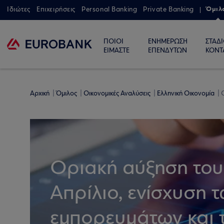
Όμιλ
Ιδιώτες
Επιχειρήσεις
Personal Banking
Private Banking
ΠΟΙΟΙ
ΕΝΗΜΕΡΩΣΗ
ΣΤΑΔ
ΕΙΜΑΣΤΕ
ΕΠΕΝΔΥΤΩΝ
ΚΟΝΤ
Αρχική
Όμιλος
Οικονομικές Αναλύσεις
Ελληνική Οικονομία
Ο
Οριακή αύξηση του
Απρίλιο, ενίσχυση 
εμπορευμάτων και τ