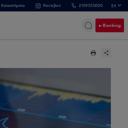
 Καταστήματα
Ραντεβού
2109555000
ΕΛ
EN
e-Banking