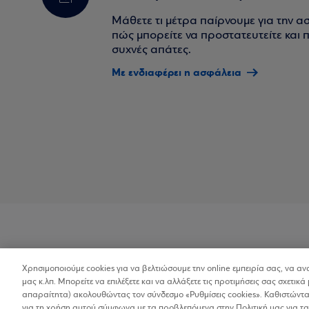
Μάθετε τι μέτρα παίρνουμε για την α
πώς μπορείτε να προστατευτείτε και πο
συχνές απάτες.
Με ενδιαφέρει η ασφάλεια
Χρησιμοποιούμε cookies για να βελτιώσουμε την online εμπειρία σας, να α
Προσβασιμότητα
μας κ.λπ. Μπορείτε να επιλέξετε και να αλλάξετε τις προτιμήσεις σας σχετικά 
απαραίτητα) ακολουθώντας τον σύνδεσμο «Ρυθμίσεις cookies». Καθιστώντας
για τη χρήση αυτού σύμφωνα με τα προβλεπόμενα στην Πολιτική μας για τα