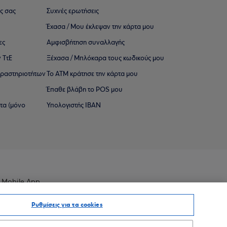
ς σας
Συχνές ερωτήσεις
Έχασα / Μου έκλεψαν την κάρτα μου
ες
Αμφισβήτηση συναλλαγής
 ΤτΕ
Ξέχασα / Μπλόκαρα τους κωδικούς μου
 ∆ραστηριοτήτων
Το ΑΤΜ κράτησε την κάρτα μου
Έπαθε βλάβη το POS μου
ατα (μόνο
Υπολογιστής IBAN
 Mobile App
Ρυθμίσεις για τα cookies