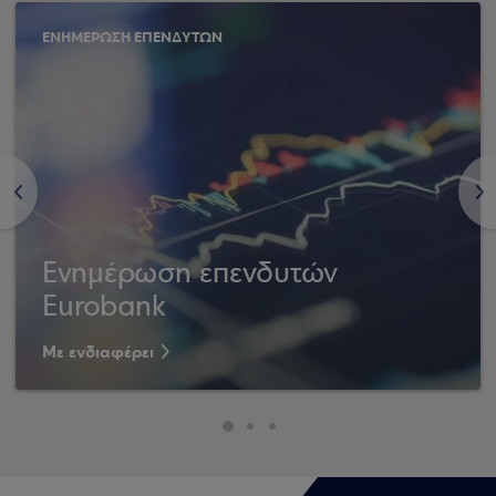
ΕΝΗΜΕΡΩΣΗ ΕΠΕΝΔΥΤΩΝ
<
>
Ενημέρωση επενδυτών
Eurobank
Με ενδιαφέρει