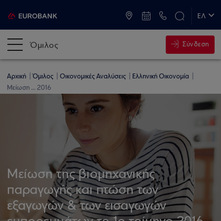
ATM & Καταστήματα
ΕΛ
EN
Όμιλος
Σύνδεση
Αρχική
Όμιλος
Οικονομικές Αναλύσεις
Ελληνική Οικονομία
Μείωση ... 2016
Μείωση της βιομηχανικής
παραγωγής και πτώση των
εξαγωγών & των εισαγωγών