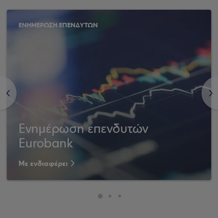
ΕΝΗΜΕΡΩΣΗ ΕΠΕΝΔΥΤΩΝ
<
>
Ενημέρωση επενδυτών
Eurobank
Με ενδιαφέρει