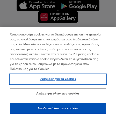
Χρησιμοποιούμε cookies για να βελτιώσουμε την online εμπειρία
Copyright © 2026
σας, να αναλύουμε την επισκεψιμότητα στον διαδικτυακό τόπο
μας κ.λπ. Μπορείτε να επιλέξετε και να αλλάξετε τις προτιμήσεις
σας σχετικά με τα cookies (με εξαίρεση όσα είναι τεχνικώς
Όροι Χρήσης
απαραίτητα) ακολουθώντας τον σύνδεσμο «Ρυθμίσεις cookies».
Καθιστώντας κάποιο cookie ενεργό δίνετε τη συγκατάθεσή σας
Προσωπικά Δεδομένα στον Διαδικτυακό Τόπο
για τη χρήση αυτού σύμφωνα με τα προβλεπόμενα στην
Πολιτική μας για τα Cookies.
Πολιτική Cookies
Ρυθμίσεις για τα cookies
Δήλωση Προσβασιμότητας
Sitemap
Απόρριψη όλων των cookies
Αποδοχή όλων των cookies