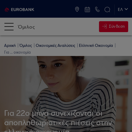
ATM & Καταστήματα
ΕΛ
EN
Όμιλος
Σύνδεση
Αρχική
Όμιλος
Οικονομικές Αναλύσεις
Ελληνική Οικονομία
Για ... οικονομία
Για 22ο μήνα συνεχίζονται οι
αποπληθωριστικές πιέσεις στην