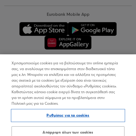
Eurobank Mobile App
Χρησιμοποιούμε cookies για να βελτιώσουμε την online εμπειρία
Copyright © 2026
σας, να αναλύουμε την επισκεψιμότητα στον διαδικτυακό τόπο
μας κ.λπ. Μπορείτε να επιλέξετε και να αλλάξετε τις προτιμήσεις
σας σχετικά με τα cookies (με εξαίρεση όσα είναι τεχνικώς
Όροι Χρήσης
απαραίτητα) ακολουθώντας τον σύνδεσμο «Ρυθμίσεις cookies».
Καθιστώντας κάποιο cookie ενεργό δίνετε τη συγκατάθεσή σας
Προσωπικά Δεδομένα στον Διαδικτυακό Τόπο
για τη χρήση αυτού σύμφωνα με τα προβλεπόμενα στην
Πολιτική μας για τα Cookies.
Πολιτική Cookies
Ρυθμίσεις για τα cookies
Δήλωση Προσβασιμότητας
Sitemap
Απόρριψη όλων των cookies