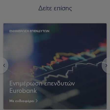
Δείτε επίσης
ΕΝΗΜΕΡΩΣΗ ΕΠΕΝΔΥΤΩΝ
<
>
Ενημέρωση επενδυτών
Eurobank
Με ενδιαφέρει