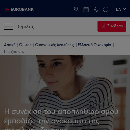
ATM & Καταστήματα
ΕΛ
EN
Όμιλος
Σύνδεση
Αρχική
Όμιλος
Οικονομικές Αναλύσεις
Ελληνική Οικονομία
Η ... ζήτησης
Η συνέχιση του αποπληθωρισμού
εμποδίζει την ανάκαμψη της