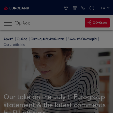
ATM & Καταστήματα
ΕΛ
EN
Όμιλος
Σύνδεση
Αρχική
Όμιλος
Οικονομικές Αναλύσεις
Ελληνική Οικονομία
Our ... officials
Our take on the July 11 Eurogroup
statement & the latest comments