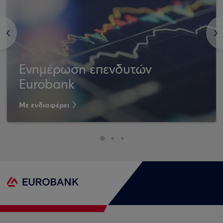
<
>
Ενημέρωση επενδυτών
Eurobank
Με ενδιαφέρει