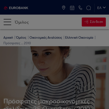
ATM & Καταστήματα
ΕΛ
EN
Όμιλος
Σύνδεση
Αρχική
Όμιλος
Οικονομικές Αναλύσεις
Ελληνική Οικονομία
Πρόσφατες ... 2010
Πρόσφατες μακροοικονομικές