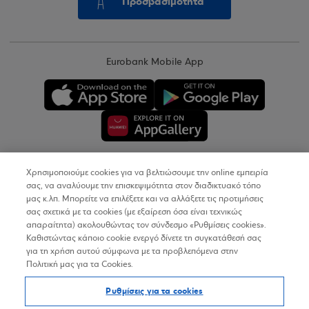
Προσβασιμότητα
Eurobank Mobile App
Χρησιμοποιούμε cookies για να βελτιώσουμε την online εμπειρία
Copyright © 2026
σας, να αναλύουμε την επισκεψιμότητα στον διαδικτυακό τόπο
μας κ.λπ. Μπορείτε να επιλέξετε και να αλλάξετε τις προτιμήσεις
σας σχετικά με τα cookies (με εξαίρεση όσα είναι τεχνικώς
Όροι Χρήσης
απαραίτητα) ακολουθώντας τον σύνδεσμο «Ρυθμίσεις cookies».
Καθιστώντας κάποιο cookie ενεργό δίνετε τη συγκατάθεσή σας
Προσωπικά Δεδομένα στον Διαδικτυακό Τόπο
για τη χρήση αυτού σύμφωνα με τα προβλεπόμενα στην
Πολιτική μας για τα Cookies.
Πολιτική Cookies
Ρυθμίσεις για τα cookies
Δήλωση Προσβασιμότητας