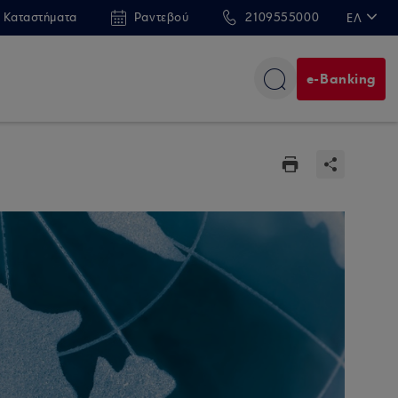
 Καταστήματα
Ραντεβού
2109555000
ΕΛ
EN
e-Banking