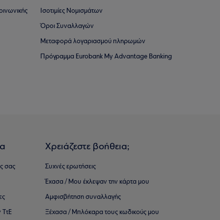
οινωνικής
Ισοτιμίες Νομισμάτων
Όροι Συναλλαγών
Μεταφορά λογαριασμού πληρωμών
Πρόγραμμα Eurobank My Advantage Banking
ια
Χρειάζεστε βοήθεια;
ς σας
Συχνές ερωτήσεις
Έχασα / Μου έκλεψαν την κάρτα μου
ες
Αμφισβήτηση συναλλαγής
 ΤτΕ
Ξέχασα / Μπλόκαρα τους κωδικούς μου