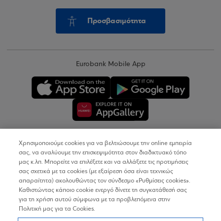
Προσβασιμότητα
Eurobank Mobile App
Χρησιμοποιούμε cookies για να βελτιώσουμε την online εμπειρία
Copyright © 2026
σας, να αναλύουμε την επισκεψιμότητα στον διαδικτυακό τόπο
μας κ.λπ. Μπορείτε να επιλέξετε και να αλλάξετε τις προτιμήσεις
σας σχετικά με τα cookies (με εξαίρεση όσα είναι τεχνικώς
Όροι Χρήσης
απαραίτητα) ακολουθώντας τον σύνδεσμο «Ρυθμίσεις cookies».
Καθιστώντας κάποιο cookie ενεργό δίνετε τη συγκατάθεσή σας
Προσωπικά Δεδομένα στον Διαδικτυακό Τόπο
για τη χρήση αυτού σύμφωνα με τα προβλεπόμενα στην
Πολιτική μας για τα Cookies.
Πολιτική Cookies