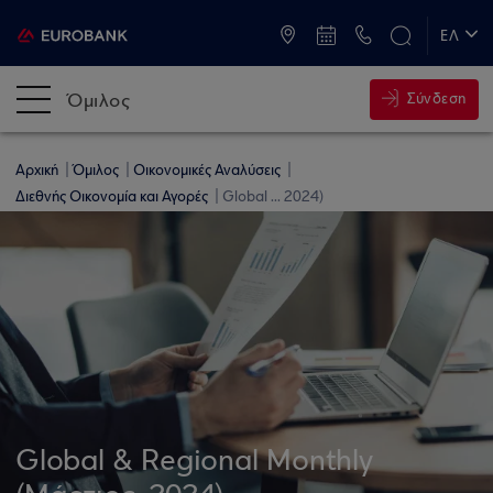
ATM & Καταστήματα
ΕΛ
EN
Όμιλος
Σύνδεση
Αρχική
Όμιλος
Οικονομικές Αναλύσεις
Διεθνής Οικονομία και Αγορές
Global ... 2024)
Global & Regional Monthly