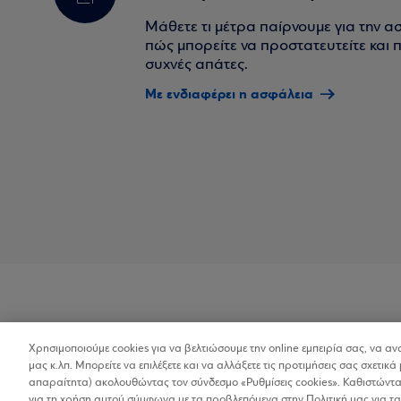
Μάθετε τι μέτρα παίρνουμε για την α
πώς μπορείτε να προστατευτείτε και πο
συχνές απάτες.
Με ενδιαφέρει η ασφάλεια
Χρησιμοποιούμε cookies για να βελτιώσουμε την online εμπειρία σας, να α
Προσβασιμότητα
μας κ.λπ. Μπορείτε να επιλέξετε και να αλλάξετε τις προτιμήσεις σας σχετικά 
απαραίτητα) ακολουθώντας τον σύνδεσμο «Ρυθμίσεις cookies». Καθιστώντας
για τη χρήση αυτού σύμφωνα με τα προβλεπόμενα στην Πολιτική μας για τα