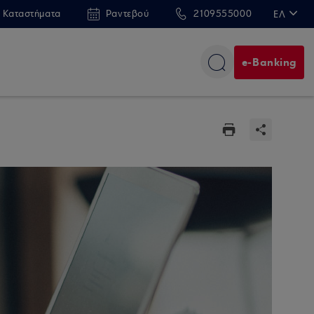
 Καταστήματα
Ραντεβού
2109555000
ΕΛ
EN
e-Banking