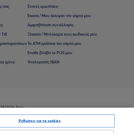
ς σας
Συχνές ερωτήσεις
Έχασα / Μου έκλεψαν την κάρτα μου
ες
Αμφισβήτηση συναλλαγής
 ΤτΕ
Ξέχασα / Μπλόκαρα τους κωδικούς μου
 ∆ραστηριοτήτων
Το ΑΤΜ κράτησε την κάρτα μου
Έπαθε βλάβη το POS μου
ατα (μόνο
Υπολογιστής IBAN
 Mobile App
Ρυθμίσεις για τα cookies