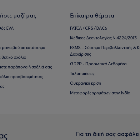
ήστε μαζί μας
Επίκαιρα θέματα
θός EVA
FATCA / CRS / DAC6
Κώδικας Δεοντολογίας Ν.4224/2013
τε ραντεβού σε κατάστημα
ESMS – Σύστημα Περιβαλλοντικής & Κ
Διαχείρισης
ε θετικό σχόλιο
GDPR - Προσωπικά Δεδομένα
αστε παράπονα ή σχόλιά σας
Τιτλοποιήσεις
 σχόλια προσβασιμότητας
Ουκρανική κρίση
ίας
Μεταφορές χρημάτων στην Ινδία
Για τη δική σας ασφάλε
ας