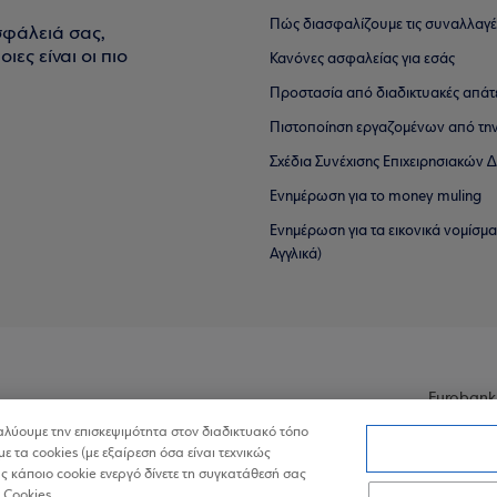
Πώς διασφαλίζουμε τις συναλλαγέ
σφάλειά σας,
ιες είναι οι πιο
Κανόνες ασφαλείας για εσάς
Προστασία από διαδικτυακές απάτ
Πιστοποίηση εργαζομένων από την
Σχέδια Συνέχισης Επιχειρησιακών
Ενημέρωση για το money muling
Ενημέρωση για τα εικονικά νομίσμ
Αγγλικά)
Eurobank
ναλύουμε την επισκεψιμότητα στον διαδικτυακό τόπο
με τα cookies (με εξαίρεση όσα είναι τεχνικώς
 κάποιο cookie ενεργό δίνετε τη συγκατάθεσή σας
 Cookies.