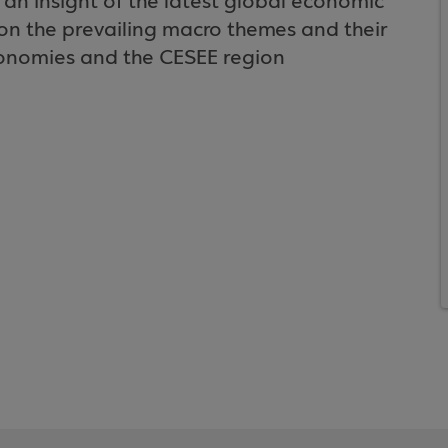
an insight of the latest global economic
n the prevailing macro themes and their
conomies and the CESEE region