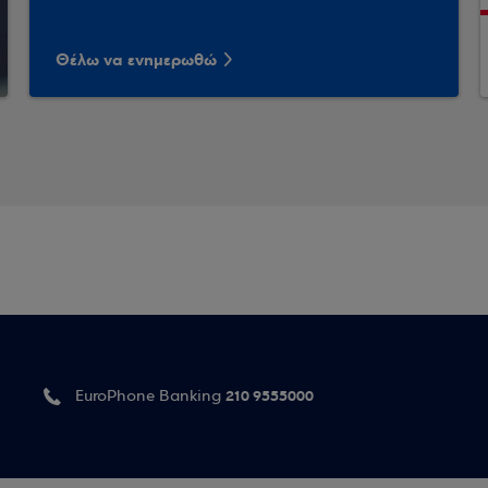
Θέλω να ενημερωθώ
210 9555000
EuroPhone Banking