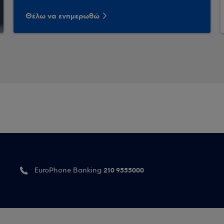
Θέλω να ενημερωθώ
210 9555000
EuroPhone Banking