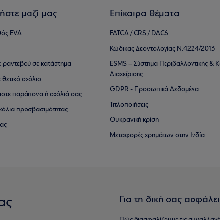
ήστε μαζί μας
Επίκαιρα θέματα
θός EVA
FATCA / CRS / DAC6
Κώδικας Δεοντολογίας Ν.4224/2013
τε ραντεβού σε κατάστημα
ESMS – Σύστημα Περιβαλλοντικής & Κ
Διαχείρισης
ε θετικό σχόλιο
GDPR - Προσωπικά Δεδομένα
αστε παράπονα ή σχόλιά σας
Τιτλοποιήσεις
 σχόλια προσβασιμότητας
Ουκρανική κρίση
ίας
Μεταφορές χρημάτων στην Ινδία
Για τη δική σας ασφάλε
ας
Πώς διασφαλίζουμε τις συναλλαγέ