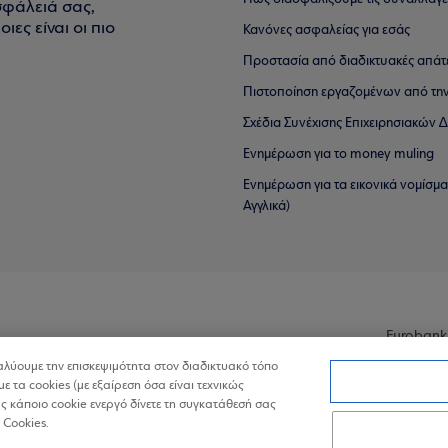
σφάλειά σας,
ιες είναι οι πιο
Κανόνες ασφαλείας για εσάς
Προστασία από διαδικτυακές απάτ
Πιστοποίηση εργαζομένων από την
Σχέδια Συνέχισης Επιχειρησιακών
Ενημέρωση για το money muling
Ενημέρωση για τα εικονικά νομίσμ
Αγγλικά)
Eurobank
ναλύουμε την επισκεψιμότητα στον διαδικτυακό τόπο
με τα cookies (με εξαίρεση όσα είναι τεχνικώς
 κάποιο cookie ενεργό δίνετε τη συγκατάθεσή σας
 Cookies.