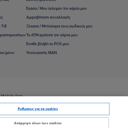
Έχασα / Μου έκλεψαν την κάρτα μου
ες
Αμφισβήτηση συναλλαγής
 ΤτΕ
Ξέχασα / Μπλόκαρα τους κωδικούς μου
 ∆ραστηριοτήτων
Το ΑΤΜ κράτησε την κάρτα μου
Έπαθε βλάβη το POS μου
ατα (μόνο
Υπολογιστής IBAN
 Mobile App
Ρυθμίσεις για τα cookies
Απόρριψη όλων των cookies