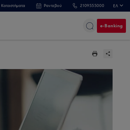
 Καταστήματα
Ραντεβού
2109555000
ΕΛ
EN
e-Banking