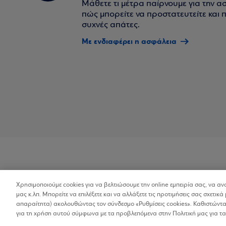
Μάθετε τι μέτρα παίρνουμε για την α
πώς μπορείτε να προστατευτείτε και πο
συχνές απάτες.
Με ενδιαφέρει η ασφάλεια
Χρησιμοποιούμε cookies για να βελτιώσουμε την online εμπειρία σας, να α
Προσβασιμότητα
μας κ.λπ. Μπορείτε να επιλέξετε και να αλλάξετε τις προτιμήσεις σας σχετικά 
απαραίτητα) ακολουθώντας τον σύνδεσμο «Ρυθμίσεις cookies». Καθιστώντας
για τη χρήση αυτού σύμφωνα με τα προβλεπόμενα στην Πολιτική μας για τα