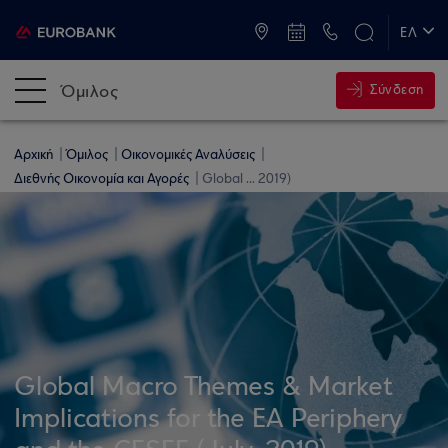
ATM & Καταστήματα
ΕΛ
EN
Όμιλος
Σύνδεση
Αρχική
Όμιλος
Οικονομικές Αναλύσεις
Διεθνής Οικονομία και Αγορές
Global ... 2019)
Global Macro Themes & Market
Implications for the EA Periphery