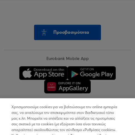
Προσβασιμότητα
Eurobank Mobile App
Χρησιμοποιούμε cookies για να βελτιώσουμε την online εμπειρία
Copyright © 2026
σας, να αναλύουμε την επισκεψιμότητα στον διαδικτυακό τόπο
μας κ.λπ. Μπορείτε να επιλέξετε και να αλλάξετε τις προτιμήσεις
σας σχετικά με τα cookies (με εξαίρεση όσα είναι τεχνικώς
Όροι Χρήσης
απαραίτητα) ακολουθώντας τον σύνδεσμο «Ρυθμίσεις cookies».