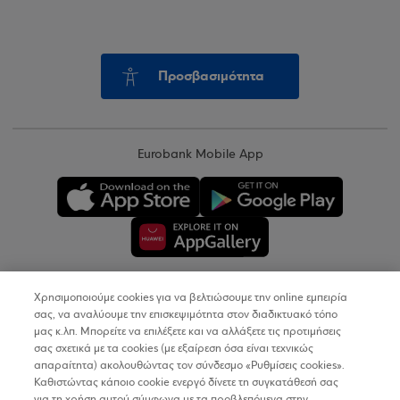
Προσβασιμότητα
Eurobank Mobile App
Χρησιμοποιούμε cookies για να βελτιώσουμε την online εμπειρία
Copyright © 2026
σας, να αναλύουμε την επισκεψιμότητα στον διαδικτυακό τόπο
μας κ.λπ. Μπορείτε να επιλέξετε και να αλλάξετε τις προτιμήσεις
σας σχετικά με τα cookies (με εξαίρεση όσα είναι τεχνικώς
Όροι Χρήσης
απαραίτητα) ακολουθώντας τον σύνδεσμο «Ρυθμίσεις cookies».
Καθιστώντας κάποιο cookie ενεργό δίνετε τη συγκατάθεσή σας
Προσωπικά Δεδομένα στον Διαδικτυακό Τόπο
για τη χρήση αυτού σύμφωνα με τα προβλεπόμενα στην