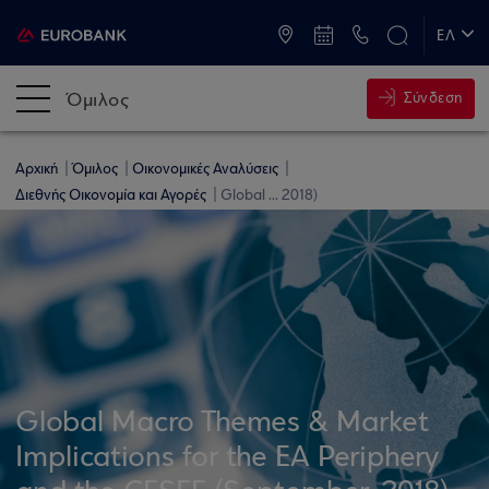
ATM & Καταστήματα
ΕΛ
EN
Όμιλος
Σύνδεση
Αρχική
Όμιλος
Οικονομικές Αναλύσεις
Διεθνής Οικονομία και Αγορές
Global ... 2018)
Global Macro Themes & Market
Implications for the EA Periphery