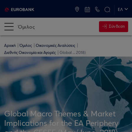
ATM & Καταστήματα
ΕΛ
EN
Όμιλος
Σύνδεση
Αρχική
Όμιλος
Οικονομικές Αναλύσεις
Διεθνής Οικονομία και Αγορές
Global ... 2018)
Global Macro Themes & Market
Implications for the EA Periphery