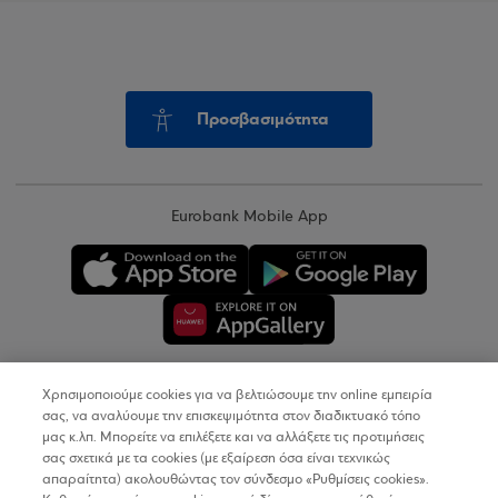
Προσβασιμότητα
Eurobank Mobile App
Χρησιμοποιούμε cookies για να βελτιώσουμε την online εμπειρία
Copyright © 2026
σας, να αναλύουμε την επισκεψιμότητα στον διαδικτυακό τόπο
μας κ.λπ. Μπορείτε να επιλέξετε και να αλλάξετε τις προτιμήσεις
σας σχετικά με τα cookies (με εξαίρεση όσα είναι τεχνικώς
Όροι Χρήσης
απαραίτητα) ακολουθώντας τον σύνδεσμο «Ρυθμίσεις cookies».