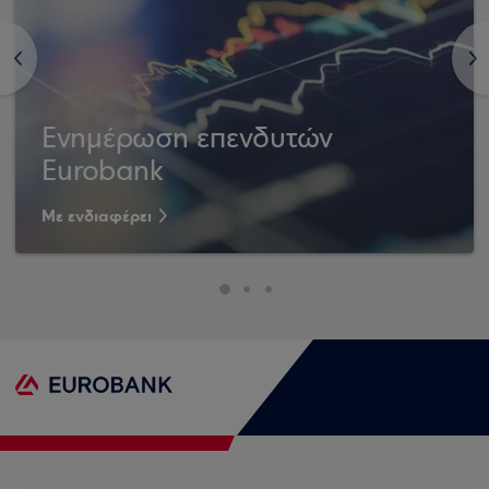
<
>
Ενημέρωση επενδυτών
Eurobank
Με ενδιαφέρει