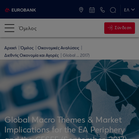
ATM & Καταστήματα
ΕΛ
EN
Όμιλος
Σύνδεση
Αρχική
Όμιλος
Οικονομικές Αναλύσεις
Διεθνής Οικονομία και Αγορές
Global ... 2017)
Global Macro Themes & Market
Implications for the EA Periphery