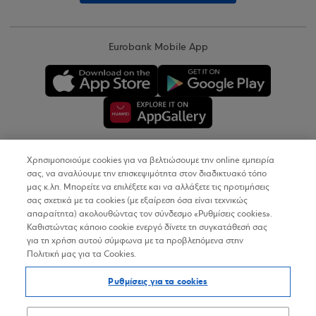
Eurobank Mobile App
Χρησιμοποιούμε cookies για να βελτιώσουμε την online εμπειρία
Copyright © 2026
σας, να αναλύουμε την επισκεψιμότητα στον διαδικτυακό τόπο
μας κ.λπ. Μπορείτε να επιλέξετε και να αλλάξετε τις προτιμήσεις
σας σχετικά με τα cookies (με εξαίρεση όσα είναι τεχνικώς
Όροι Χρήσης
απαραίτητα) ακολουθώντας τον σύνδεσμο «Ρυθμίσεις cookies».
Καθιστώντας κάποιο cookie ενεργό δίνετε τη συγκατάθεσή σας
Προσωπικά Δεδομένα στον Διαδικτυακό Τόπο
για τη χρήση αυτού σύμφωνα με τα προβλεπόμενα στην
Πολιτική μας για τα Cookies.
Πολιτική Cookies
Ρυθμίσεις για τα cookies
Δήλωση Προσβασιμότητας
Sitemap