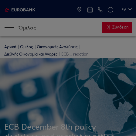
ATM & Καταστήματα
ΕΛ
EN
Όμιλος
Σύνδεση
Αρχική
Όμιλος
Οικονομικές Αναλύσεις
Διεθνής Οικονομία και Αγορές
ECB ... reaction
ECB December 8th policy