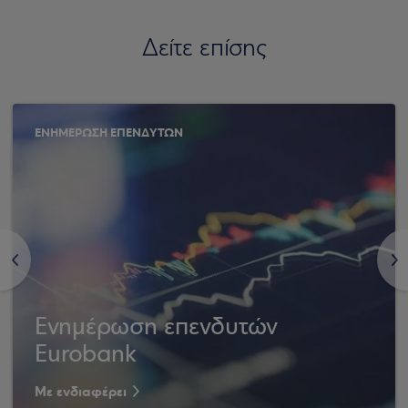
Δείτε επίσης
ΕΝΗΜΕΡΩΣΗ ΕΠΕΝΔΥΤΩΝ
<
>
Ενημέρωση επενδυτών
Eurobank
Με ενδιαφέρει