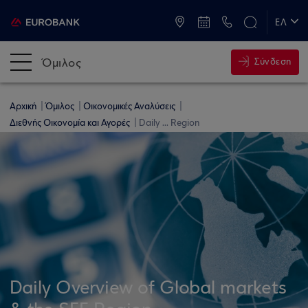
ATM & Καταστήματα
ΕΛ
EN
Όμιλος
Σύνδεση
Αρχική
Όμιλος
Οικονομικές Αναλύσεις
Διεθνής Οικονομία και Αγορές
Daily ... Region
Daily Overview of Global markets