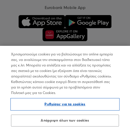
Eurobank Mobile App
Χρησιμοποιούμε cookies για να βελτιώσουμε την online εμπειρία
Copyright © 2026
σας, να αναλύουμε την επισκεψιμότητα στον διαδικτυακό τόπο
μας κ.λπ. Μπορείτε να επιλέξετε και να αλλάξετε τις προτιμήσεις
σας σχετικά με τα cookies (με εξαίρεση όσα είναι τεχνικώς
Όροι Χρήσης
απαραίτητα) ακολουθώντας τον σύνδεσμο «Ρυθμίσεις cookies».
Καθιστώντας κάποιο cookie ενεργό δίνετε τη συγκατάθεσή σας
Προσωπικά Δεδομένα στον Διαδικτυακό Τόπο
για τη χρήση αυτού σύμφωνα με τα προβλεπόμενα στην
Πολιτική μας για τα Cookies.
Πολιτική Cookies
Ρυθμίσεις για τα cookies
Δήλωση Προσβασιμότητας
Sitemap
Απόρριψη όλων των cookies