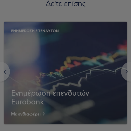
Δείτε επίσης
ΕΝΗΜΕΡΩΣΗ ΕΠΕΝΔΥΤΩΝ
<
>
Ενημέρωση επενδυτών
Eurobank
Με ενδιαφέρει