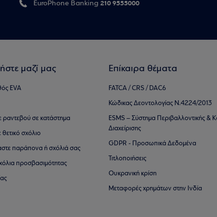
210 9555000
EuroPhone Banking
ήστε μαζί μας
Επίκαιρα θέματα
θός EVA
FATCA / CRS / DAC6
Κώδικας Δεοντολογίας Ν.4224/2013
τε ραντεβού σε κατάστημα
ESMS – Σύστημα Περιβαλλοντικής & Κ
Διαχείρισης
ε θετικό σχόλιο
GDPR - Προσωπικά Δεδομένα
αστε παράπονα ή σχόλιά σας
Τιτλοποιήσεις
 σχόλια προσβασιμότητας
Ουκρανική κρίση
ίας
Μεταφορές χρημάτων στην Ινδία