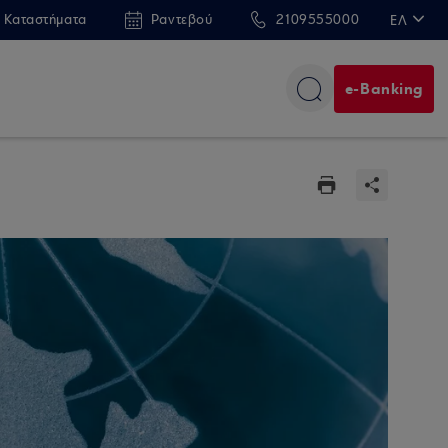
 Καταστήματα
Ραντεβού
2109555000
ΕΛ
EN
e-Banking