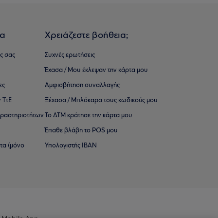
ια
Χρειάζεστε βοήθεια;
ς σας
Συχνές ερωτήσεις
Έχασα / Μου έκλεψαν την κάρτα μου
ες
Αμφισβήτηση συναλλαγής
 ΤτΕ
Ξέχασα / Μπλόκαρα τους κωδικούς μου
 ∆ραστηριοτήτων
Το ΑΤΜ κράτησε την κάρτα μου
Έπαθε βλάβη το POS μου
ατα (μόνο
Υπολογιστής IBAN