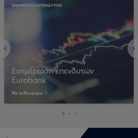
ΕΝΗΜΕΡΩΣΗ ΕΠΕΝΔΥΤΩΝ
<
>
Ενημέρωση επενδυτών
Eurobank
Με ενδιαφέρει