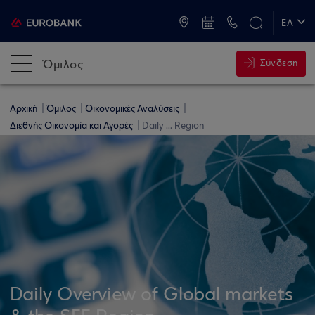
ATM & Καταστήματα
ΕΛ
EN
Όμιλος
Σύνδεση
Αρχική
Όμιλος
Οικονομικές Αναλύσεις
Διεθνής Οικονομία και Αγορές
Daily ... Region
Daily Overview of Global markets