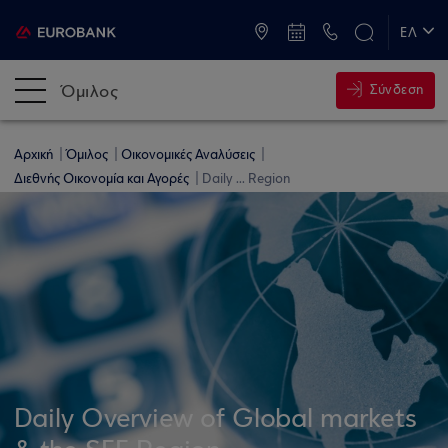
ATM & Καταστήματα
ΕΛ
EN
Όμιλος
Σύνδεση
Αρχική
Όμιλος
Οικονομικές Αναλύσεις
Διεθνής Οικονομία και Αγορές
Daily ... Region
Daily Overview of Global markets