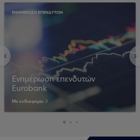
ΕΝΗΜΕΡΩΣΗ ΕΠΕΝΔΥΤΩΝ
<
>
Ενημέρωση επενδυτών
Eurobank
Με ενδιαφέρει