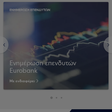
ΕΝΗΜΕΡΩΣΗ ΕΠΕΝΔΥΤΩΝ
<
>
Ενημέρωση επενδυτών
Eurobank
Με ενδιαφέρει