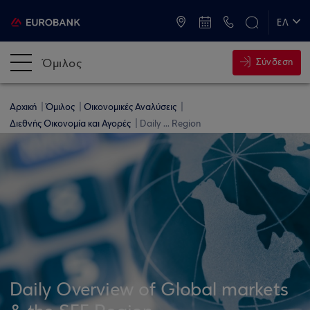
ATM & Καταστήματα
ΕΛ
EN
Όμιλος
Σύνδεση
Αρχική
Όμιλος
Οικονομικές Αναλύσεις
Διεθνής Οικονομία και Αγορές
Daily ... Region
Daily Overview of Global markets