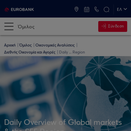
ATM & Καταστήματα
ΕΛ
EN
Όμιλος
Σύνδεση
Αρχική
Όμιλος
Οικονομικές Αναλύσεις
Διεθνής Οικονομία και Αγορές
Daily ... Region
Daily Overview of Global markets