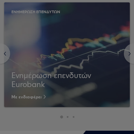
ΕΝΗΜΕΡΩΣΗ ΕΠΕΝΔΥΤΩΝ
<
>
Ενημέρωση επενδυτών
Eurobank
Με ενδιαφέρει