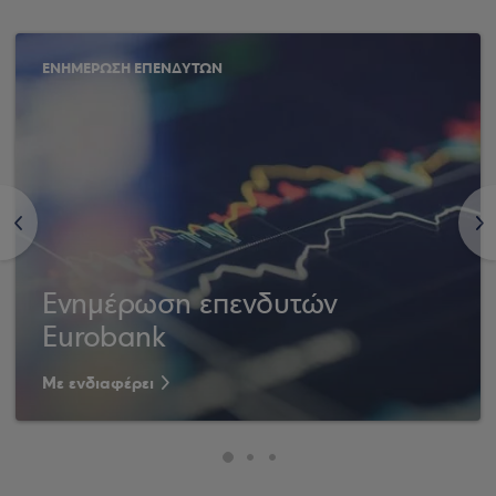
ΕΝΗΜΕΡΩΣΗ ΕΠΕΝΔΥΤΩΝ
<
>
Ενημέρωση επενδυτών
Eurobank
Με ενδιαφέρει