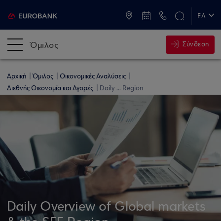
ATM & Καταστήματα
ΕΛ
EN
Όμιλος
Σύνδεση
Αρχική
Όμιλος
Οικονομικές Αναλύσεις
Διεθνής Οικονομία και Αγορές
Daily ... Region
Daily Overview of Global markets