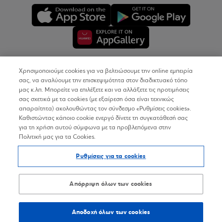
Χρησιμοποιούμε cookies για να βελτιώσουμε την online εμπειρία
Copyright © 2026
σας, να αναλύουμε την επισκεψιμότητα στον διαδικτυακό τόπο
μας κ.λπ. Μπορείτε να επιλέξετε και να αλλάξετε τις προτιμήσεις
σας σχετικά με τα cookies (με εξαίρεση όσα είναι τεχνικώς
Όροι Χρήσης
απαραίτητα) ακολουθώντας τον σύνδεσμο «Ρυθμίσεις cookies».
Καθιστώντας κάποιο cookie ενεργό δίνετε τη συγκατάθεσή σας
Προσωπικά Δεδομένα στον Διαδικτυακό Τόπο
για τη χρήση αυτού σύμφωνα με τα προβλεπόμενα στην
Πολιτική μας για τα Cookies.
Πολιτική Cookies
Ρυθμίσεις για τα cookies
Δήλωση Προσβασιμότητας
Sitemap
Απόρριψη όλων των cookies
Αποδοχή όλων των cookies