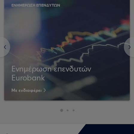
ΕΝΗΜΕΡΩΣΗ ΕΠΕΝΔΥΤΩΝ
<
>
Ενημέρωση επενδυτών
Eurobank
Με ενδιαφέρει