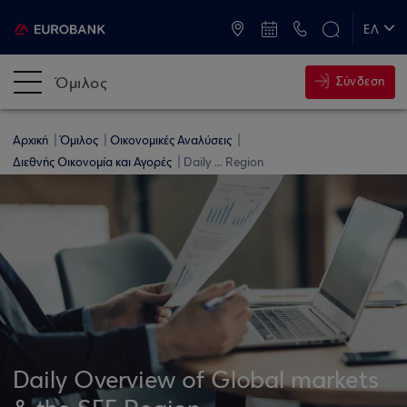
ATM & Καταστήματα
ΕΛ
EN
Όμιλος
Σύνδεση
Αρχική
Όμιλος
Οικονομικές Αναλύσεις
Διεθνής Οικονομία και Αγορές
Daily ... Region
Daily Overview of Global markets