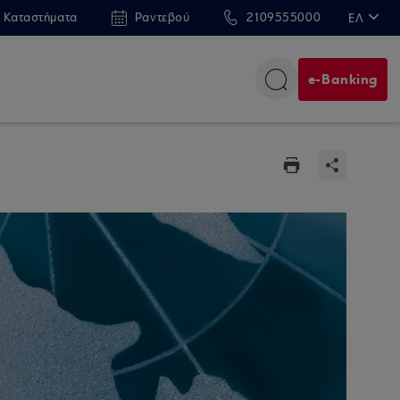
 Καταστήματα
Ραντεβού
2109555000
ΕΛ
EN
e-Banking