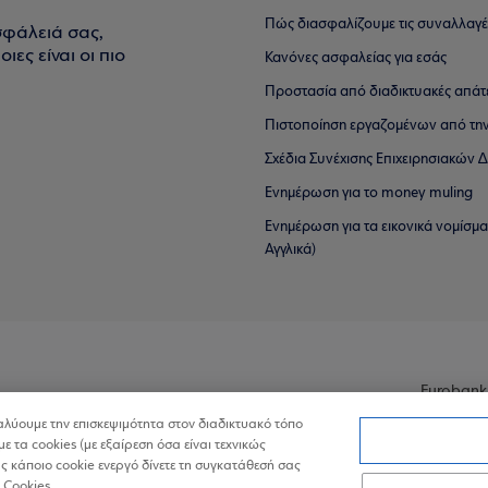
Πώς διασφαλίζουμε τις συναλλαγέ
σφάλειά σας,
ιες είναι οι πιο
Κανόνες ασφαλείας για εσάς
Προστασία από διαδικτυακές απάτ
Πιστοποίηση εργαζομένων από την
Σχέδια Συνέχισης Επιχειρησιακών
Ενημέρωση για το money muling
Ενημέρωση για τα εικονικά νομίσμ
Αγγλικά)
Eurobank
ναλύουμε την επισκεψιμότητα στον διαδικτυακό τόπο
με τα cookies (με εξαίρεση όσα είναι τεχνικώς
 κάποιο cookie ενεργό δίνετε τη συγκατάθεσή σας
 Cookies.