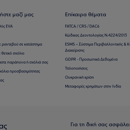
ήστε μαζί μας
Επίκαιρα θέματα
θός EVA
FATCA / CRS / DAC6
Κώδικας Δεοντολογίας Ν.4224/2013
τε ραντεβού σε κατάστημα
ESMS – Σύστημα Περιβαλλοντικής & Κ
Διαχείρισης
ε θετικό σχόλιο
GDPR - Προσωπικά Δεδομένα
αστε παράπονα ή σχόλιά σας
Τιτλοποιήσεις
 σχόλια προσβασιμότητας
Ουκρανική κρίση
ίας
Μεταφορές χρημάτων στην Ινδία
Για τη δική σας ασφάλε
ας