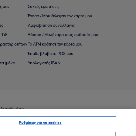
ς σας
Συχνές ερωτήσεις
Έχασα / Μου έκλεψαν την κάρτα μου
ες
Αμφισβήτηση συναλλαγής
 ΤτΕ
Ξέχασα / Μπλόκαρα τους κωδικούς μου
 ∆ραστηριοτήτων
Το ΑΤΜ κράτησε την κάρτα μου
Έπαθε βλάβη το POS μου
ατα (μόνο
Υπολογιστής IBAN
 Mobile App
Ρυθμίσεις για τα cookies