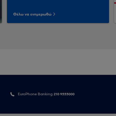
Θέλω να ενημερωθώ
210 9555000
EuroPhone Banking