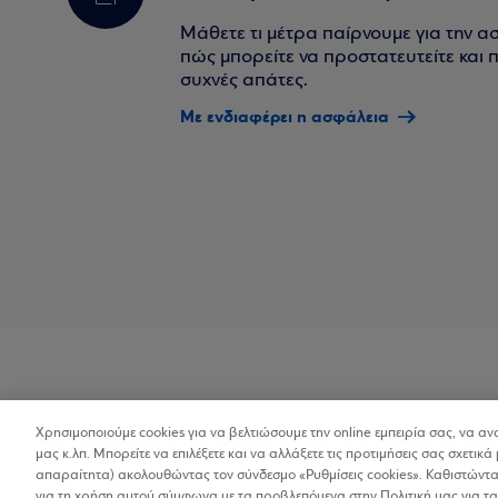
Μάθετε τι μέτρα παίρνουμε για την α
πώς μπορείτε να προστατευτείτε και πο
συχνές απάτες.
Με ενδιαφέρει η ασφάλεια
Χρησιμοποιούμε cookies για να βελτιώσουμε την online εμπειρία σας, να α
Προσβασιμότητα
μας κ.λπ. Μπορείτε να επιλέξετε και να αλλάξετε τις προτιμήσεις σας σχετικά 
απαραίτητα) ακολουθώντας τον σύνδεσμο «Ρυθμίσεις cookies». Καθιστώντας
για τη χρήση αυτού σύμφωνα με τα προβλεπόμενα στην Πολιτική μας για τα