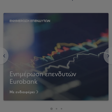
ΕΝΗΜΕΡΩΣΗ ΕΠΕΝΔΥΤΩΝ
<
>
Ενημέρωση επενδυτών
Eurobank
Με ενδιαφέρει