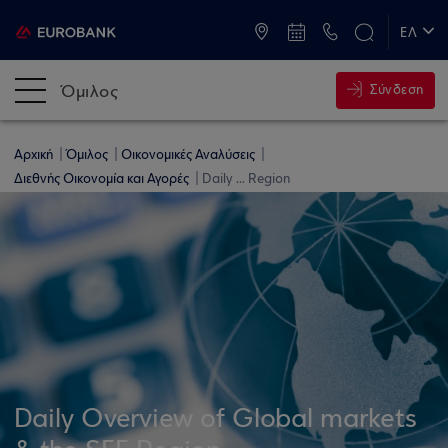
ATM & Καταστήματα
ΕΛ
EN
Όμιλος
Σύνδεση
Αρχική
Όμιλος
Οικονομικές Αναλύσεις
Διεθνής Οικονομία και Αγορές
Daily ... Region
Daily Overview of Global markets