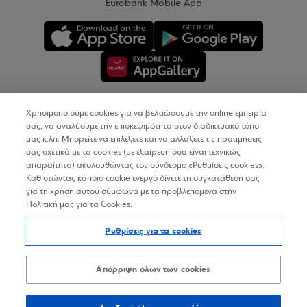
Eurobank Mobile App
Χρησιμοποιούμε cookies για να βελτιώσουμε την online εμπειρία
Copyright © 2026
σας, να αναλύουμε την επισκεψιμότητα στον διαδικτυακό τόπο
μας κ.λπ. Μπορείτε να επιλέξετε και να αλλάξετε τις προτιμήσεις
σας σχετικά με τα cookies (με εξαίρεση όσα είναι τεχνικώς
Όροι Χρήσης
απαραίτητα) ακολουθώντας τον σύνδεσμο «Ρυθμίσεις cookies».
Καθιστώντας κάποιο cookie ενεργό δίνετε τη συγκατάθεσή σας
Προσωπικά Δεδομένα στον Διαδικτυακό Τόπο
για τη χρήση αυτού σύμφωνα με τα προβλεπόμενα στην
Πολιτική μας για τα Cookies.
Πολιτική Cookies
Ρυθμίσεις για τα cookies
Δήλωση Προσβασιμότητας
Sitemap
Απόρριψη όλων των cookies